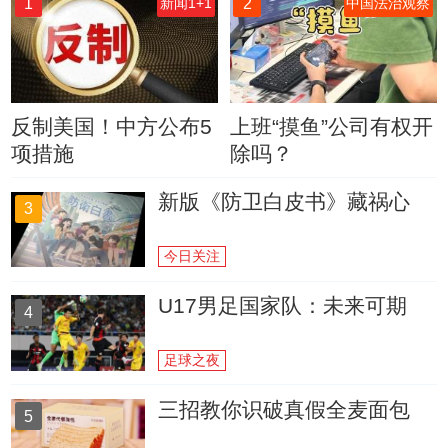
1
2
新闻1+1
中国法治观察
反制美国！中方公布5
上班“摸鱼”公司有权开
项措施
除吗？
新版《防卫白皮书》藏祸心
3
今日关注
U17男足国家队：未来可期
4
足球之夜
三招教你识破真假全麦面包
5