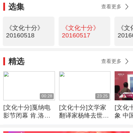
选集
查看更多
《文化十分》
《文化十分》
《文
20160518
20160517
2016
精选
查看更多
00:28
23:25
[文化十分]戛纳电
[文化十分]文学家
[文化
影节闭幕 肯.洛奇
翻译家杨绛去世
象 中
再夺金棕榈
享年105岁
术家
在国