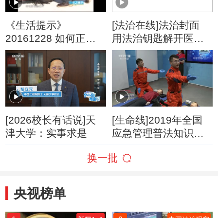
《生活提示》
[法治在线]法治封面
20161228 如何正确
用法治钥匙解开医患
使用防滑链
心结
[2026校长有话说]天
[生命线]2019年全国
津大学：实事求是
应急管理普法知识竞
赛总决赛在深圳举办
换一批
央视榜单