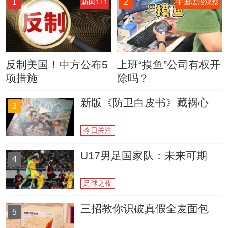
1
2
新闻1+1
中国法治观察
反制美国！中方公布5
上班“摸鱼”公司有权开
项措施
除吗？
新版《防卫白皮书》藏祸心
3
今日关注
U17男足国家队：未来可期
4
足球之夜
三招教你识破真假全麦面包
5