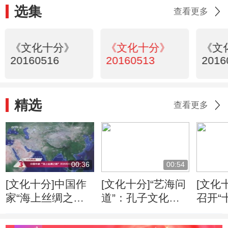
选集
查看更多
《文化十分》
《文化十分》
《文
20160516
20160513
2016
精选
查看更多
00:36
00:54
[文化十分]中国作
[文化十分]“艺海问
[文化
家“海上丝绸之
道”：孔子文化形
召开“
路”采访采风活动
象的当代传播
专家
开启