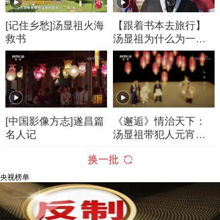
[记住乡愁]汤显祖火海
【跟着书本去旅行】
救书
汤显祖为什么为一条
河写诗？
[中国影像方志]遂昌篇
《邂逅》情治天下：
名人记
汤显祖带犯人元宵观
灯 放其回家过春节
换一批
央视榜单