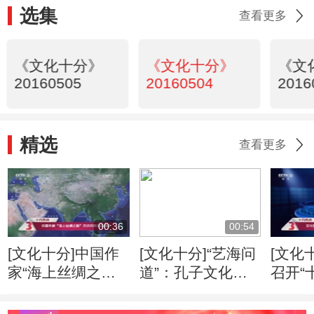
选集
查看更多
《文化十分》
《文化十分》
《文
20160505
20160504
2016
精选
查看更多
00:36
00:54
[文化十分]中国作
[文化十分]“艺海问
[文化
家“海上丝绸之
道”：孔子文化形
召开“
路”采访采风活动
象的当代传播
专家
开启