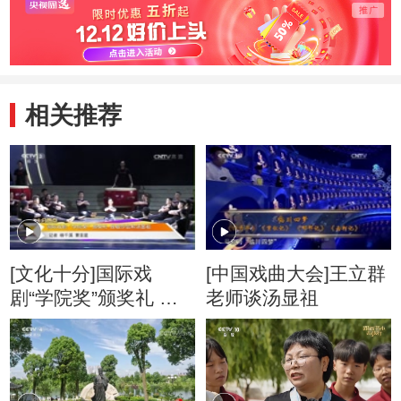
相关推荐
[文化十分]国际戏
[中国戏曲大会]王立群
剧“学院奖”颁奖礼 致
老师谈汤显祖
敬莎翁和汤显祖