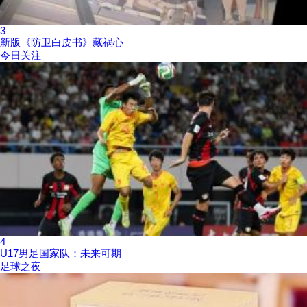
3
新版《防卫白皮书》藏祸心
今日关注
4
U17男足国家队：未来可期
足球之夜