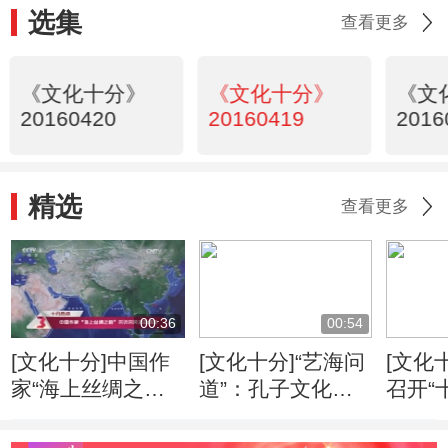
选集
查看更多
《文化十分》
《文化十分》
《文
20160420
20160419
2016
精选
查看更多
00:36
00:54
[文化十分]中国作
[文化十分]“艺海问
[文化
家“海上丝绸之
道”：孔子文化形
召开“
路”采访采风活动
象的当代传播
专家
开启