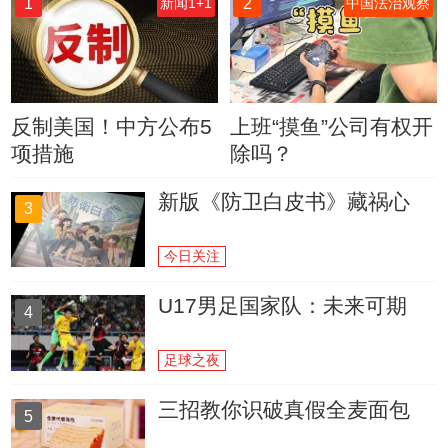
1
2
新闻1+1
中国法治观察
反制美国！中方公布5
上班“摸鱼”公司有权开
项措施
除吗？
新版《防卫白皮书》藏祸心
3
今日关注
U17男足国家队：未来可期
4
足球之夜
三招教你识破真假全麦面包
5