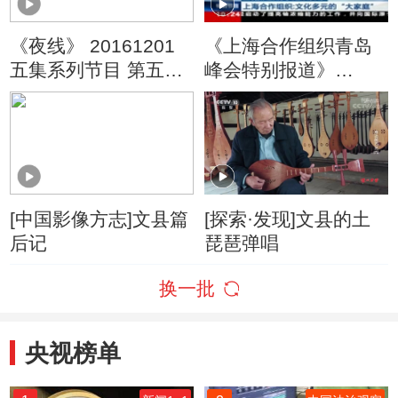
《夜线》 20161201
《上海合作组织青岛
五集系列节目 第五集
峰会特别报道》
“爱”为什么变成了恨
20180606 10:00
[中国影像方志]文县篇
[探索·发现]文县的土
后记
琵琶弹唱
换一批
央视榜单