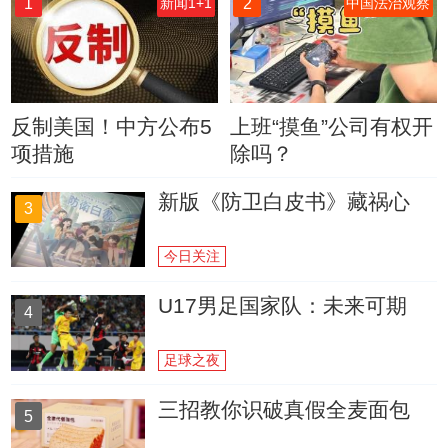
1
2
新闻1+1
中国法治观察
反制美国！中方公布5
上班“摸鱼”公司有权开
项措施
除吗？
新版《防卫白皮书》藏祸心
3
今日关注
U17男足国家队：未来可期
4
足球之夜
三招教你识破真假全麦面包
5