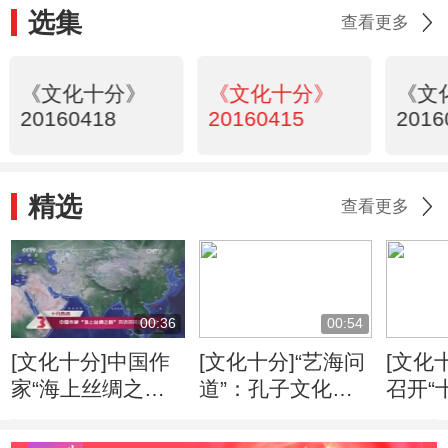
选集
查看更多
《文化十分》
《文化十分》
《文
20160418
20160415
2016
精选
查看更多
00:36
00:54
[文化十分]中国作
[文化十分]“艺海问
[文化
家“海上丝绸之
道”：孔子文化形
召开“
路”采访采风活动
象的当代传播
专家
开启