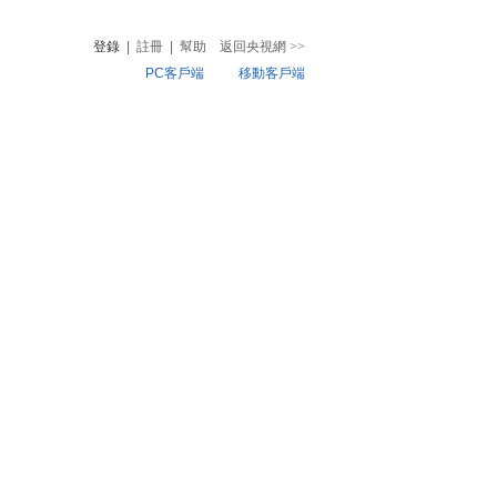
登錄
|
註冊
|
幫助
返回央視網
>>
PC客戶端
移動客戶端
音
熱榜
微視頻
兒
音樂
體育賽事
農業農村