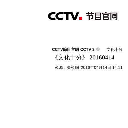
首頁
直播
節目單
綜合
新聞
財經
綜藝
中文國際
體
CCTV節目官網-CCTV-3
文化十分
《文化十分》 20160414
來源：
央視網
2016年04月14日 14:11