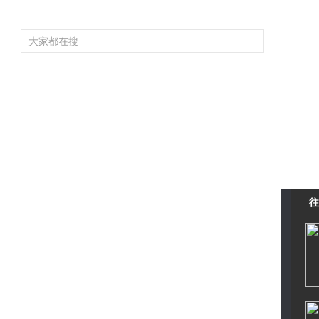
頻道大全
欄目大全
片庫
4K專區
聽
育
電影
國防軍事
電視劇
紀錄
科教
戲曲
社會與法
少
往