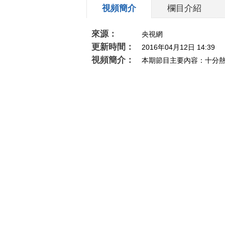
視頻簡介
欄目介紹
來源：
央視網
更新時間：
2016年04月12日 14:39
視頻簡介：
本期節目主要內容：十分熱
佳；曹志明《國學經典·書藝展》亮相蘇州；
20160412）
相關推薦
《动画大放映》 20180120
[艺览天下
10:30 1/2
宝听曲跳舞