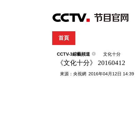
首頁
直播
節目單
綜合
新聞
財經
綜藝
中文國際
體
CCTV-3綜藝頻道
文化十分
《文化十分》 20160412
來源：
央視網
2016年04月12日 14:39