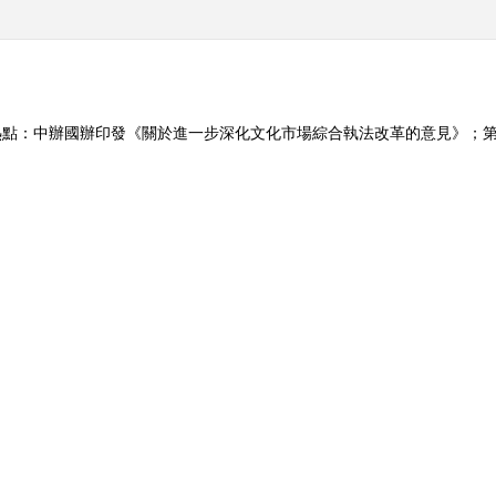
點：中辦國辦印發《關於進一步深化文化市場綜合執法改革的意見》；第2
朗誦名家聯手《聆響·行歌》音樂朗誦會在京上演；十分深度：李小可——
]李泽睿 广场舞宝
《文化十分》 20160303
《一线》 20211
 蹦蹦跳跳萌翻...
体/投票陷阱