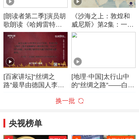
[朗读者第二季]演员胡
《沙海之上：敦煌和
歌朗读《哈姆雷特》
威尼斯》第2集：一段
节选
段短途连接成长途 无
数的线路编织成一条
丝绸之路
[百家讲坛]“丝绸之
[地理·中国]太行山中
路”最早由德国人李希
的“丝绸之路”——白陉
霍芬命名
古道
换一批
央视榜单