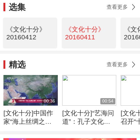
选集
查看更多
《文化十分》
《文化十分》
《文
20160412
20160411
2016
精选
查看更多
00:36
00:54
[文化十分]中国作
[文化十分]“艺海问
[文化
家“海上丝绸之
道”：孔子文化形
召开“
路”采访采风活动
象的当代传播
专家
开启