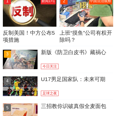
1
2
新闻1+1
中国法治观察
反制美国！中方公布5
上班“摸鱼”公司有权开
项措施
除吗？
新版《防卫白皮书》藏祸心
3
今日关注
U17男足国家队：未来可期
4
足球之夜
三招教你识破真假全麦面包
5