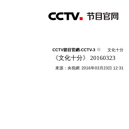
首頁
直播
節目單
綜合
新聞
財經
綜藝
中文國際
體
CCTV節目官網-CCTV-3
文化十分
《文化十分》 20160323
來源：
央視網
2016年03月23日 12:31