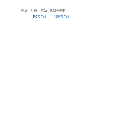
登錄
|
註冊
|
幫助
返回央視網
>>
PC客戶端
移動客戶端
音
熱榜
微視頻
兒
音樂
體育賽事
農業農村