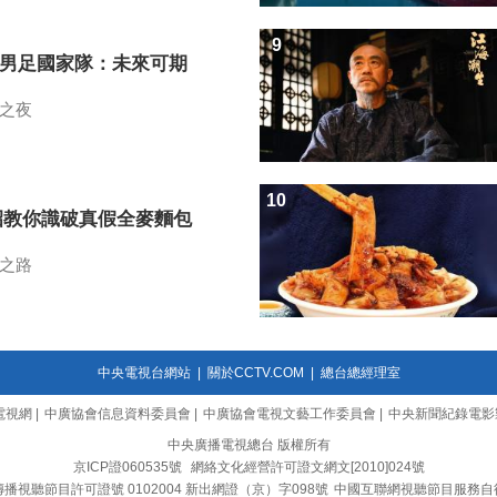
9
7男足國家隊：未來可期
之夜
10
招教你識破真假全麥麵包
之路
中央電視台網站
|
關於CCTV.COM
|
總台總經理室
電視網
|
中廣協會信息資料委員會
|
中廣協會電視文藝工作委員會
|
中央新聞紀錄電影
中央廣播電視總台 版權所有
京ICP證060535號
網絡文化經營許可證文網文[2010]024號
播視聽節目許可證號 0102004 新出網證（京）字098號
中國互聯網視聽節目服務自