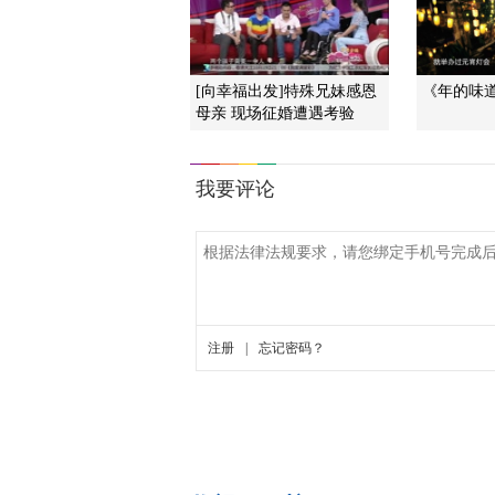
[向幸福出发]特殊兄妹感恩
《年的味道
母亲 现场征婚遭遇考验