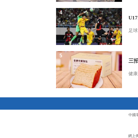
4
U1
足球
5
三
健康
中國
網上傳