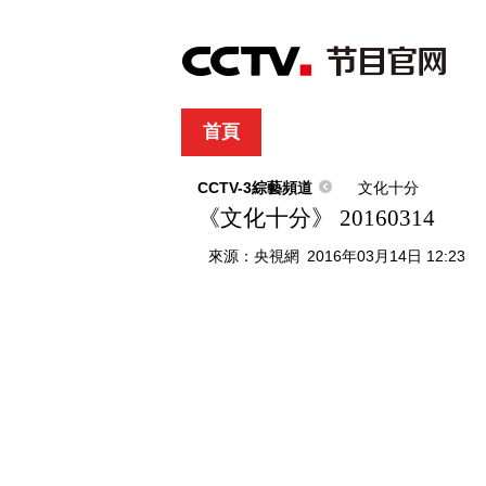
首頁
直播
節目單
綜合
新聞
財經
綜藝
中文國際
體
CCTV-3綜藝頻道
文化十分
《文化十分》 20160314
來源：
央視網
2016年03月14日 12:23