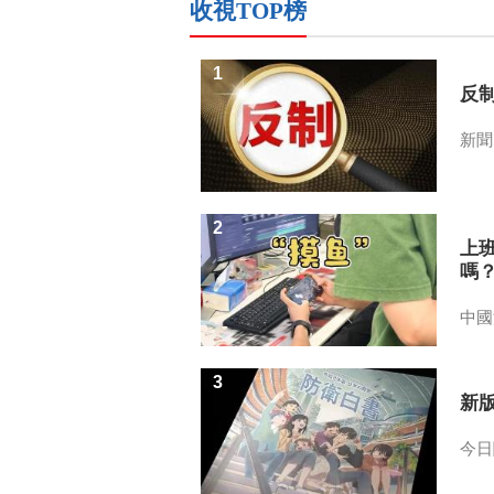
收視TOP榜
1
反
新聞
2
上
嗎
中國
3
新
今日