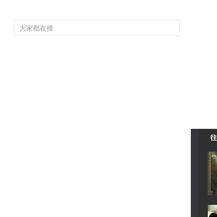
頻道大全
欄目大全
片庫
4K專區
聽
育
電影
國防軍事
電視劇
紀錄
科教
戲曲
社會與法
少
往