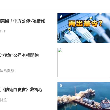
6
制美國！中方公佈5項措施
1+1
7
班“摸魚”公司有權開除
？
法治觀察
8
版《防衛白皮書》藏禍心
關注