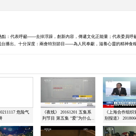
分熱點：代表呼籲——去掉浮躁，創新內容，傳遞文化正能量；代表委員呼
播出。十分深度：兩會特別節目——為人民奉獻，滋養心靈的精神食糧。 （
0211117 危险气
《夜线》 20161201 五集系
《上海合作组织
阱
列节目 第五集 “爱”为什么...
别报道》 20180606