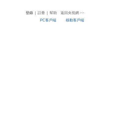
登錄
|
註冊
|
幫助
返回央視網
>>
PC客戶端
移動客戶端
音
熱榜
微視頻
兒
音樂
體育賽事
農業農村