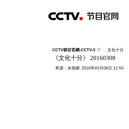
首頁
直播
節目單
綜合
新聞
財經
綜藝
中文國際
體
CCTV節目官網-CCTV-3
文化十分
《文化十分》 20160308
來源：
央視網
2016年03月08日 12:50