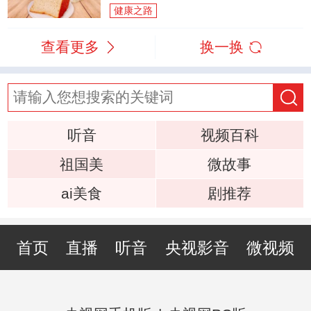
健康之路
查看更多
换一换
听音
视频百科
祖国美
微故事
ai美食
剧推荐
首页
直播
听音
央视影音
微视频