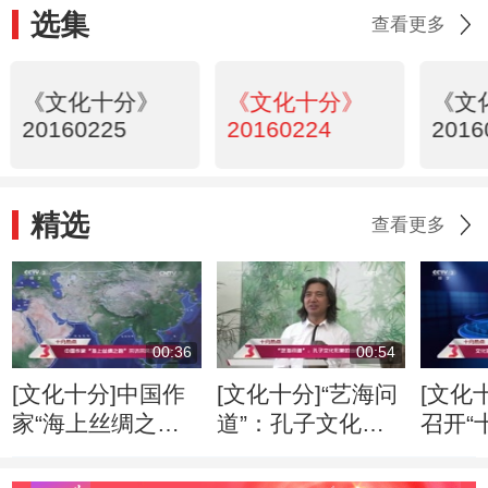
选集
查看更多
《文化十分》
《文化十分》
《文
20160225
20160224
2016
精选
查看更多
00:36
00:54
[文化十分]中国作
[文化十分]“艺海问
[文化
家“海上丝绸之
道”：孔子文化形
召开“
路”采访采风活动
象的当代传播
专家
开启