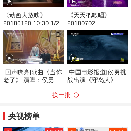
《动画大放映》
《天天把歌唱》
20180120 10:30 1/2
20180702
[回声嘹亮]歌曲《当你
[中国电影报道]侯勇挑
老了》 演唱：侯勇 玉
战出演《守岛人》 传
米提
递坚守的力量
换一批
央视榜单