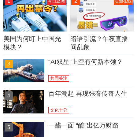
1
2
今日亚洲
法治在线
美国为何盯上中国光
暗语引流？午夜直播
模块？
间乱象
“AI双星”上空有何新本领？
3
共同关注
百年潮起 再现张謇传奇人生
4
文化十分
一醋一面 “酸”出亿万财路
5