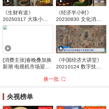
《生财有道》
《经济半小时》
20250317 大珠小珠
20230830 文化消
落玉盘 指尖技艺口中
费“爆款”调研：老民俗
曲
为何成为“老来俏”？
[消费主张]春晚叠加换
《中国经济大讲堂》
新潮 电视机市场迎销
20210124 数字技术
售旺季
如何留住千年敦煌石
换一批
窟？
央视榜单