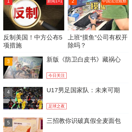
1
2
新闻1+1
中国法治观察
反制美国！中方公布5
上班“摸鱼”公司有权开
项措施
除吗？
新版《防卫白皮书》藏祸心
3
今日关注
U17男足国家队：未来可期
4
足球之夜
三招教你识破真假全麦面包
5