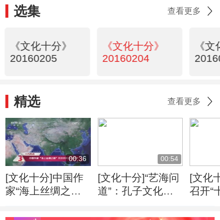
选集
查看更多
《文化十分》
《文化十分》
《文
20160205
20160204
2016
精选
查看更多
00:36
00:54
[文化十分]中国作
[文化十分]“艺海问
[文化
家“海上丝绸之
道”：孔子文化形
召开“
路”采访采风活动
象的当代传播
专家
开启