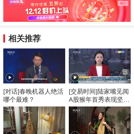
相关推荐
[对话]春晚机器人绝活
[交易时间]陆家嘴见闻
哪个最难？
A股猴年首秀表现坚挺
上证指数低开高走