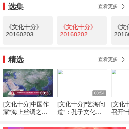
选集
查看更多
《文化十分》
《文化十分》
《文
20160203
20160202
2016
精选
查看更多
00:36
00:54
[文化十分]中国作
[文化十分]“艺海问
[文化
家“海上丝绸之
道”：孔子文化形
召开“
路”采访采风活动
象的当代传播
专家
开启