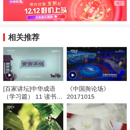
相关推荐
[百家讲坛]中华成语
《中国舆论场》
（学习篇） 11 读书精
20171015
得圣人言 画虎类狗出
笑话