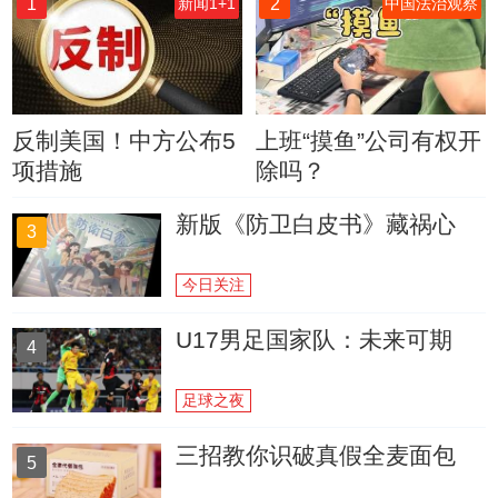
1
2
新闻1+1
中国法治观察
反制美国！中方公布5
上班“摸鱼”公司有权开
项措施
除吗？
新版《防卫白皮书》藏祸心
3
今日关注
U17男足国家队：未来可期
4
足球之夜
三招教你识破真假全麦面包
5