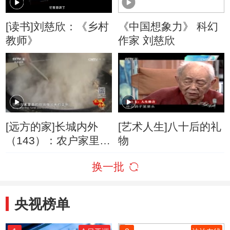
[读书]刘慈欣：《乡村
《中国想象力》 科幻
教师》
作家 刘慈欣
[远方的家]长城内外
[艺术人生]八十后的礼
（143）：农户家里品
物
美味
换一批
央视榜单