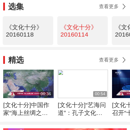
选集
查看更多
《文化十分》
《文化十分》
《文
20160118
20160114
2016
精选
查看更多
00:36
00:54
[文化十分]中国作
[文化十分]“艺海问
[文化
家“海上丝绸之
道”：孔子文化形
召开“
路”采访采风活动
象的当代传播
专家
开启