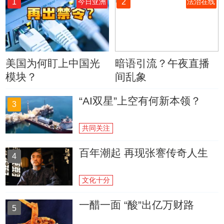
1
2
今日亚洲
法治在线
美国为何盯上中国光
暗语引流？午夜直播
模块？
间乱象
“AI双星”上空有何新本领？
3
共同关注
百年潮起 再现张謇传奇人生
4
文化十分
一醋一面 “酸”出亿万财路
5