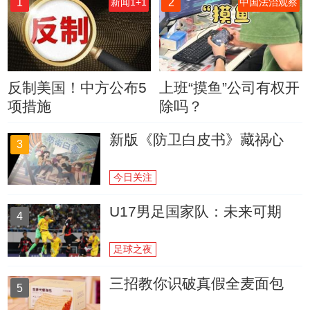
1
2
新闻1+1
中国法治观察
反制美国！中方公布5
上班“摸鱼”公司有权开
项措施
除吗？
新版《防卫白皮书》藏祸心
3
今日关注
U17男足国家队：未来可期
4
足球之夜
三招教你识破真假全麦面包
5