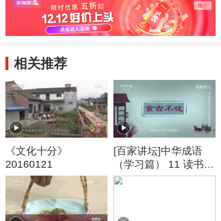
相关推荐
《文化十分》
[百家讲坛]中华成语
20160121
（学习篇） 11 读书精
得圣人言 画虎类狗出
笑话