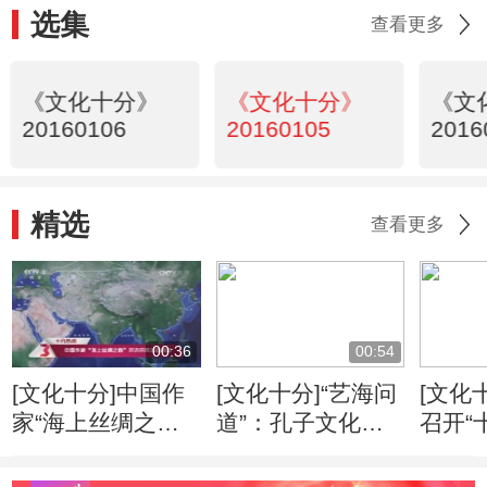
选集
查看更多
《文化十分》
《文化十分》
《文
20160106
20160105
2016
精选
查看更多
00:36
00:54
[文化十分]中国作
[文化十分]“艺海问
[文化
家“海上丝绸之
道”：孔子文化形
召开“
路”采访采风活动
象的当代传播
专家
开启