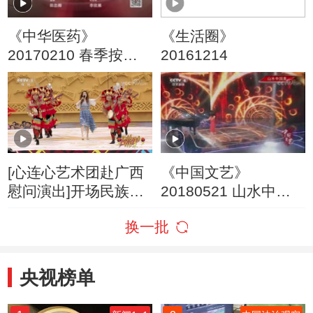
《中华医药》
《生活圈》
20170210 春季按月
20161214
来养肝
[心连心艺术团赴广西
《中国文艺》
慰问演出]开场民族组
20180521 山水中国
曲《壮族敬酒歌》 演
美
换一批
唱：弦子
央视榜单