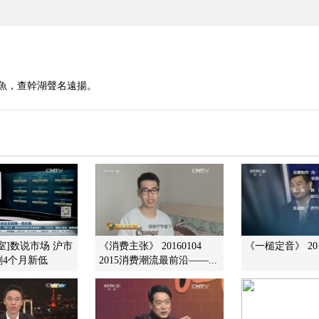
魚，查幹湖聲名遠揚。
室]数说市场 沪市
《消费主张》 20160104
《一槌定音》 201
刷4个月新低
2015消费潮流最前沿——...