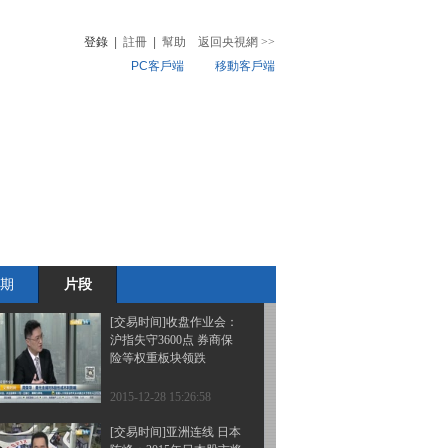
期 市场影响有多大
登錄
|
註冊
|
幫助
返回央視網
>>
PC客戶端
移動客戶端
2015-12-29 10:39:10
[交易时间]A股风向：B股
音
熱榜
狂泻近8%拖累A股 股指
微視頻
大跌逾2%
兒
音樂
體育賽事
農業農村
2015-12-29 10:33:06
[交易时间]收盘作业会：
B股跌幅超7% 拖累A股
期
片段
2015-12-28 15:33:03
[交易时间]收盘作业会：
沪指失守3600点 券商保
险等权重板块领跌
2015-12-28 15:26:58
[交易时间]亚洲连线 日本