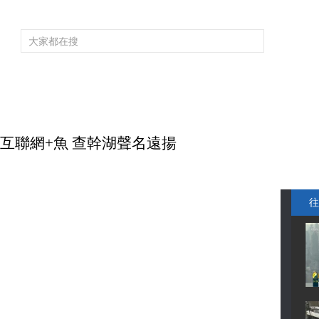
頻道大全
欄目大全
片庫
4K專區
聽
育
電影
國防軍事
電視劇
紀錄
科教
戲曲
社會與法
少
：互聯網+魚 查幹湖聲名遠揚
往