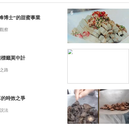
6
蜜蜂博士”的甜蜜事業
觀察
7
懂標籤莫中計
之路
8
單的時效之爭
説法