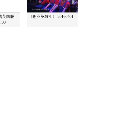
才是永恒财富
2015-12-28 14:51:00
击英国脱
《创业英雄汇》 20160401
:00
[交易时间]查干湖冬捕开
网：查干湖冬捕启幕 今
冬首张大网开捕
2015-12-28 14:50:59
[交易时间]鲜奶价格低迷
调查：效率高奶价升 散
户入社寻出路
2015-12-28 14:48:03
[交易时间]关注内蒙牧业
困局 内蒙：雪灾导致部
分旗县草料短缺
2015-12-28 14:48:03
[交易时间]鲜奶价格低迷
调查：国产和进口双双大
增致奶价低迷