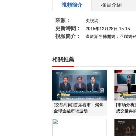
視頻簡介
欄目介紹
來源：
央視網
更新時間：
2015年12月28日 15:15
視頻簡介：
查幹湖冬捕開網：互聯網+
相關推薦
[交易时间]首席看市：聚焦
[市场分析
全球金融市场波动
成交量再