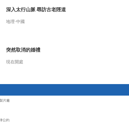
2015-12-28 14:45:05
深入太行山脈 尋訪古老陘道
[交易时间]股票发行注册
地理·中國
制来了：股票发行注册制
将带来巨大变化
2015-12-28 14:45:04
突然取消的婚禮
[交易时间]当高估值遇上
注册制 创业板壳公司首
当其冲
現在開庭
2015-12-28 14:42:13
[交易时间]受B股大跌影
响 沪指午后放量跳水
製片廠
2015-12-28 14:42:12
[交易时间]股票发行注册
制来了：明年三月实施
律公約
股票发行注册制进入倒计
时