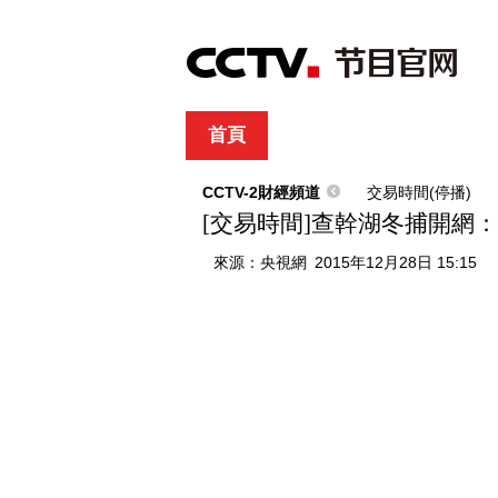
首頁
直播
節目單
綜合
新聞
財經
綜藝
中文國際
體
CCTV-2財經頻道
交易時間(停播)
[交易時間]查幹湖冬捕開網
來源：
央視網
2015年12月28日 15:15