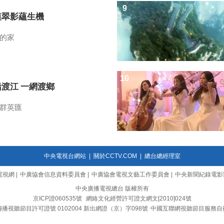
9
漠翠影蘊生機
的家
10
船渡江 一網渡鄉
群英匯
中央電視台網站
|
關於CCTV.COM
|
總台總經理室
電視網
|
中廣協會信息資料委員會
|
中廣協會電視文藝工作委員會
|
中央新聞紀錄電影
中央廣播電視總台 版權所有
京ICP證060535號
網絡文化經營許可證文網文[2010]024號
播視聽節目許可證號 0102004 新出網證（京）字098號
中國互聯網視聽節目服務自