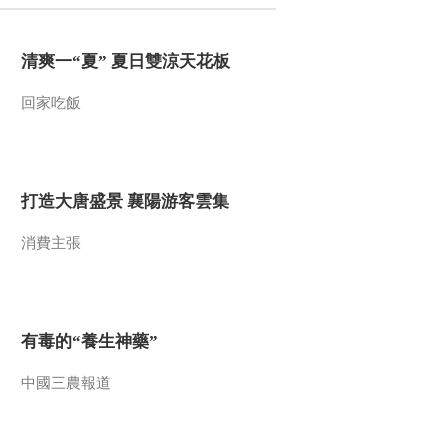
2015-12-28 14:48:02
清爽一“夏” 夏日雙涼天花板
[交易时间]鲜奶价格低迷
调查 黑龙江：奶价低迷
回家吃飯
奶农年亏一万多
2015-12-28 14:48:02
[交易时间]股票发行注册
制来了 文兴：短期可视
打造大唐盛景 襄陽游客雲集
作改革红利 长远服从基
本面
消費主張
2015-12-28 14:45:07
[交易时间]资本风向标 国
家统计局：11月工业企业
利润同比降幅收窄
有毒的“養生神藥”
2015-12-28 14:45:06
中國三農報道
[交易时间]股票发行注册
制来了 文兴：股票发行
注册制对短期市场有影响