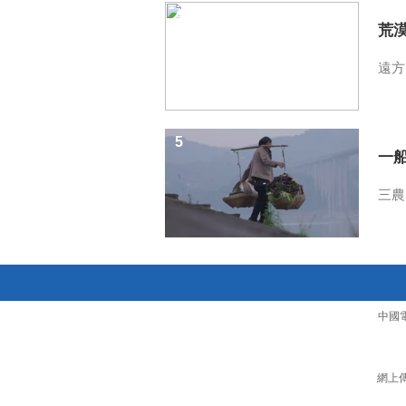
4
荒
遠方
5
一
三農
中國
網上傳