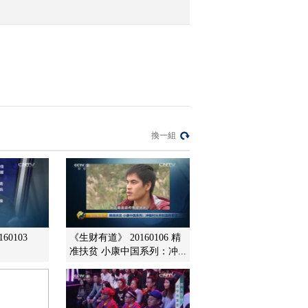
2015-12-28 15:15:02
[交易时间]查干湖冬捕开
网：探访“冰院子” 订单激
增工人
2015-12-28 15:15:02
[交易时间]查干湖冬捕开
換一組
网：大网开捕两日 将选
出“鱼王”
2015-12-28 15:15:01
[交易时间]关注内蒙牧业
困局 内蒙：牛羊肉价格
下跌 牧民过冬压力加大
60103
《生财有道》 20160106 精
准扶贫 小康中国系列：冲...
2015-12-28 14:51:00
[交易时间]查干湖冬捕开
网 查干湖人：绿水青山