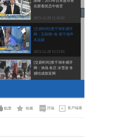
陈峰：2015年日本股市将
在胶着状态中收官
2015-12-28 15:18:02
[交易时间]查干湖冬捕开
网：互联网+鱼 查干湖声
名远扬
2015-12-28 15:15:03
[交易时间]查干湖冬捕开
网：渔场 鱼庄 冰雪游 冬
捕结成致富网
2015-12-28 15:15:03
[交易时间]亚洲连线 韩国
高晶：韩股观望气氛浓厚
早盘震荡下滑
評論
客戶端看
點讚
收藏
2015-12-28 15:15:02
[交易时间]英国：圣诞节
商场人满为患