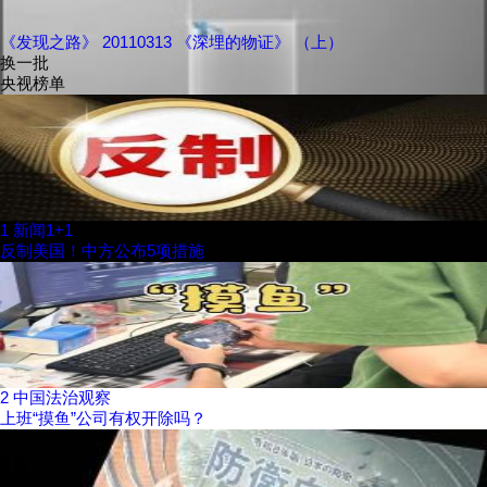
《发现之路》 20110313 《深埋的物证》 （上）
换一批
央视榜单
1
新闻1+1
反制美国！中方公布5项措施
2
中国法治观察
上班“摸鱼”公司有权开除吗？