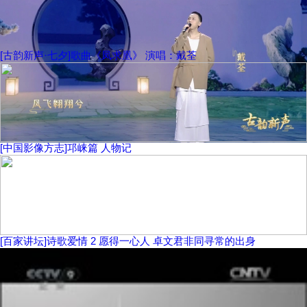
[古韵新声·七夕]歌曲《凤求凰》 演唱：戴荃
[中国影像方志]邛崃篇 人物记
[百家讲坛]诗歌爱情 2 愿得一心人 卓文君非同寻常的出身