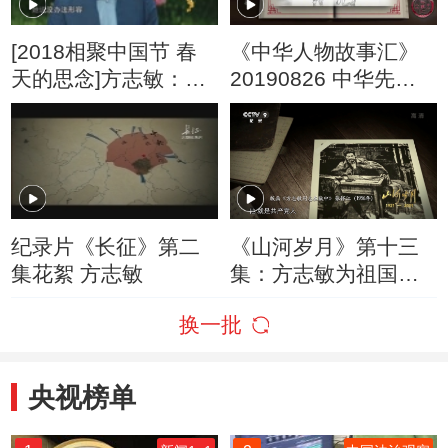
[2018相聚中国节 春
《中华人物故事汇》
天的思念]方志敏：
20190826 中华先烈
《可爱的中国》
人物系列 方志敏
纪录片《长征》第二
《山河岁月》第十三
集花絮 方志敏
集：方志敏为祖国书
写诗篇 文字深情而优
换一批
美
央视榜单