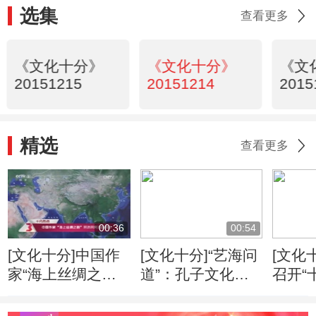
选集
查看更多
《文化十分》
《文化十分》
《文
20151215
20151214
2015
精选
查看更多
00:36
00:54
[文化十分]中国作
[文化十分]“艺海问
[文化
家“海上丝绸之
道”：孔子文化形
召开“
路”采访采风活动
象的当代传播
专家
开启