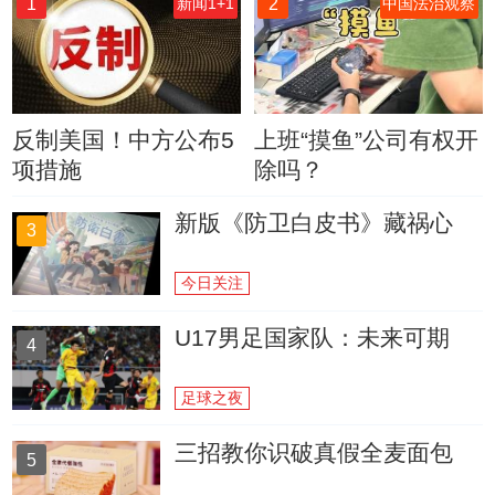
1
2
新闻1+1
中国法治观察
反制美国！中方公布5
上班“摸鱼”公司有权开
项措施
除吗？
新版《防卫白皮书》藏祸心
3
今日关注
U17男足国家队：未来可期
4
足球之夜
三招教你识破真假全麦面包
5