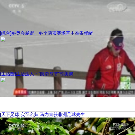
[综合]冬奥会越野、冬季两项赛场基本准备就绪
[生活圈]生活达人：“防滑爷爷”韩美黎
[天下足球]实至名归 马内首获非洲足球先生