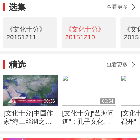
选集
查看更多
《文化十分》
《文化十分》
《文
20151211
20151210
2015
精选
查看更多
00:36
00:54
[文化十分]中国作
[文化十分]“艺海问
[文化
家“海上丝绸之
道”：孔子文化形
召开“
路”采访采风活动
象的当代传播
专家
开启