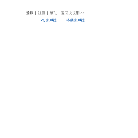
登錄
|
註冊
|
幫助
返回央視網
>>
PC客戶端
移動客戶端
音
熱榜
微視頻
兒
音樂
體育賽事
農業農村