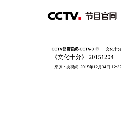
首頁
直播
節目單
綜合
新聞
財經
綜藝
中文國際
體
CCTV節目官網-CCTV-3
文化十分
《文化十分》 20151204
來源：
央視網
2015年12月04日 12:22