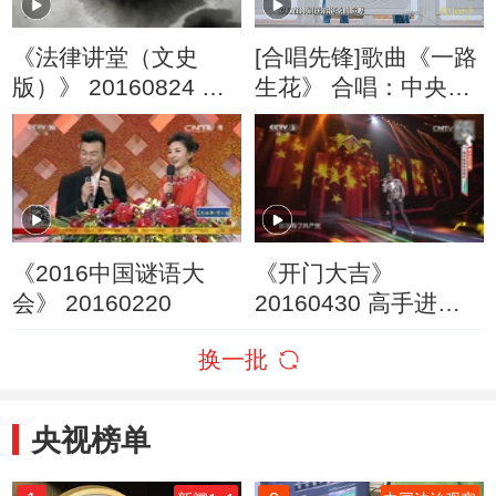
《法律讲堂（文史
[合唱先锋]歌曲《一路
版）》 20160824 法
生花》 合唱：中央民
说聊斋·功名买卖
族大学音乐学院合唱
团
《2016中国谜语大
《开门大吉》
会》 20160220
20160430 高手进阶
攻略
换一批
央视榜单