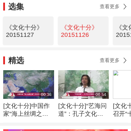
选集
查看更多
《文化十分》
《文化十分》
《文
20151127
20151126
2015
精选
查看更多
00:36
00:54
[文化十分]中国作
[文化十分]“艺海问
[文化
家“海上丝绸之
道”：孔子文化形
召开“
路”采访采风活动
象的当代传播
专家
开启