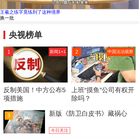
王羲之练字竟练到了这种境界
换一批
央视榜单
1
2
新闻1+1
中国法治观察
反制美国！中方公布5
上班“摸鱼”公司有权开
项措施
除吗？
新版《防卫白皮书》藏祸心
3
今日关注