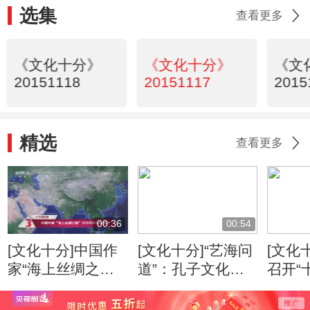
选集
查看更多
《文化十分》
《文化十分》
《文
20151118
20151117
2015
精选
查看更多
00:36
00:54
[文化十分]中国作
[文化十分]“艺海问
[文化
家“海上丝绸之
道”：孔子文化形
召开“
路”采访采风活动
象的当代传播
专家
开启