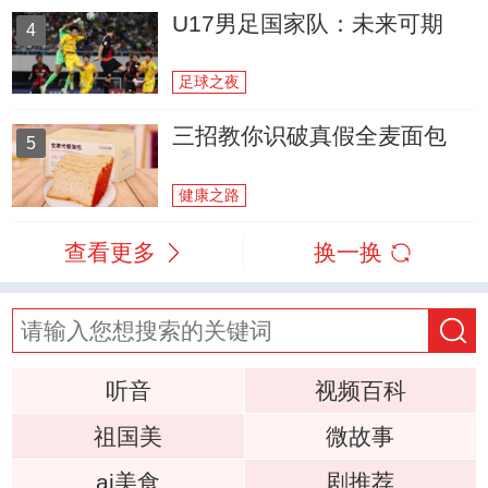
U17男足国家队：未来可期
4
足球之夜
三招教你识破真假全麦面包
5
健康之路
查看更多
换一换
听音
视频百科
祖国美
微故事
ai美食
剧推荐