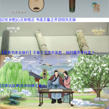
[记住乡愁]心正则笔正 书圣王羲之开启绍兴文脉
【跟着书本去旅行】王羲之选笔也发愁，他到哪里寻好笔？
[百家说故事]东床快婿王羲之