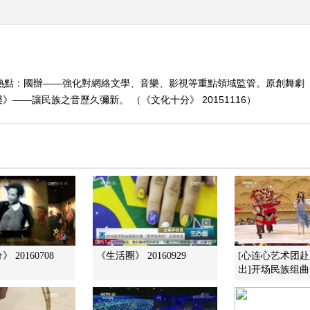
分熱點：國辦——強化對網絡文學、音樂、影視等重點領域監管。原創舞劇
——讓民族之音歷久彌新。 （《文化十分》 20151116）
 20160708
《生活圈》 20160929
[心连心艺术团
出]开场民族组曲《