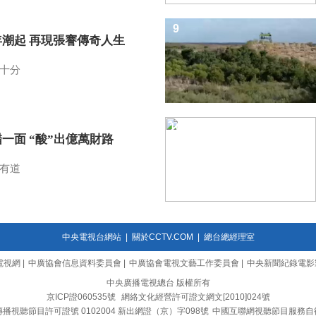
9
年潮起 再現張謇傳奇人生
十分
10
一面 “酸”出億萬財路
有道
中央電視台網站
|
關於CCTV.COM
|
總台總經理室
電視網
|
中廣協會信息資料委員會
|
中廣協會電視文藝工作委員會
|
中央新聞紀錄電影
中央廣播電視總台 版權所有
京ICP證060535號
網絡文化經營許可證文網文[2010]024號
播視聽節目許可證號 0102004 新出網證（京）字098號
中國互聯網視聽節目服務自