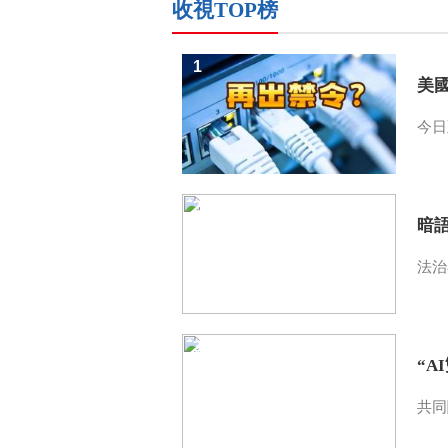
收視TOP榜
1
美
今日
2
暗
法治
3
“A
共同