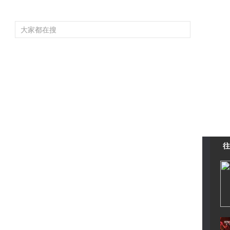
頻道大全
欄目大全
片庫
4K專區
聽
育
電影
國防軍事
電視劇
紀錄
科教
戲曲
社會與法
少
往