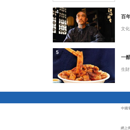
4
百
文化
5
一醋
生財
中國
網上傳