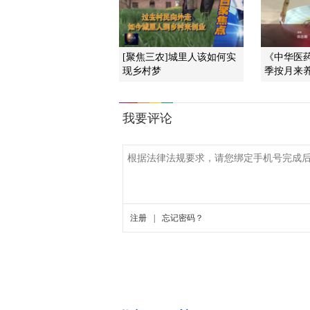
[聚焦三农]城里人该如何实
《中华医药》
现乡村梦
季按月来