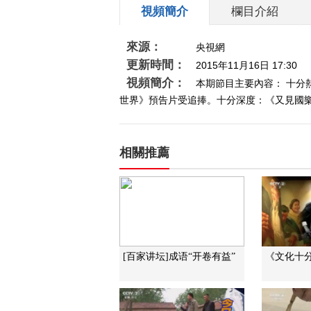
視頻簡介
欄目介紹
來源：
央視網
更新時間：
2015年11月16日 17:30
視頻簡介：
本期節目主要內容： 十
世界》預告片受追捧。十分深度：《又見國樂》
相關推薦
[百家讲坛]成语“开卷有益”
《文化十分》