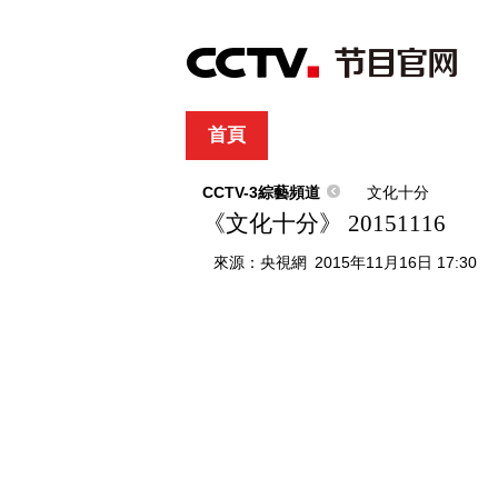
首頁
直播
節目單
綜合
新聞
財經
綜藝
中文國際
體
CCTV-3綜藝頻道
文化十分
《文化十分》 20151116
來源：
央視網
2015年11月16日 17:30