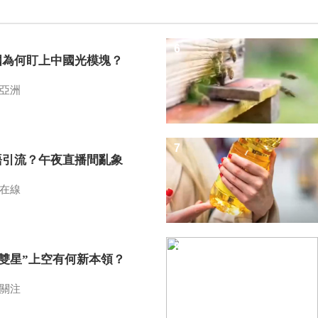
6
國為何盯上中國光模塊？
亞洲
7
語引流？午夜直播間亂象
在線
8
I雙星”上空有何新本領？
關注