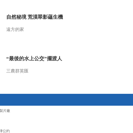
2015-10-22 12:19:08
自然秘境 荒漠翠影蘊生機
《文化十分》 20151020
遠方的家
2015-10-20 13:26:09
《文化十分》 20151019
“最後的水上公交”擺渡人
三農群英匯
2015-10-19 13:17:08
《文化十分》 20151015
2015-10-15 13:21:02
製片廠
《文化十分》 20151014
律公約