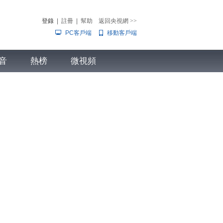
登錄
|
註冊
|
幫助
返回央視網
>>
PC客戶端
移動客戶端
音
熱榜
微視頻
兒
音樂
體育賽事
農業農村