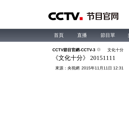
首頁
直播
節目單
綜合
新聞
財經
綜藝
中文國際
體
CCTV節目官網-CCTV-3
文化十分
《文化十分》 20151111
來源：
央視網
2015年11月11日 12:31