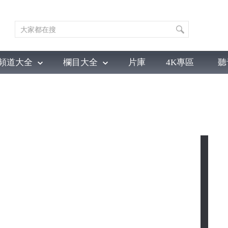
頻道大全
欄目大全
片庫
4K專區
聽
育
電影
國防軍事
電視劇
紀錄
科教
戲曲
社會與法
少