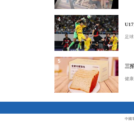
4
U1
足球
5
三
健康
中國