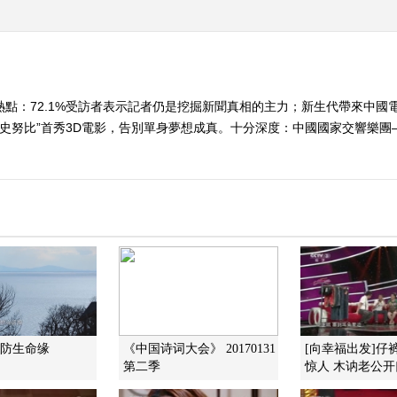
熱點：72.1%受訪者表示記者仍是挖掘新聞真相的主力；新生代帶來中國
5歲史努比”首秀3D電影，告別單身夢想成真。十分深度：中國國家交響樂
边防生命缘
《中国诗词大会》 20170131
[向幸福出发]仔
第二季
惊人 木讷老公