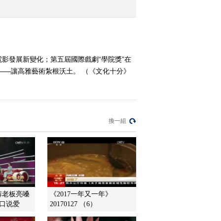
2015-11-04 12:51:09
《文化十分》 20151103
電影發展新變化；第五屆國際戲劇“學院獎”在
團——讓高雅藝術紮根沃土。 （《文化十分》
2015-11-03 12:28:09
《文化十分》 20151102
換一組
2015-11-02 13:11:09
《文化十分》 20151030
2015-10-30 12:43:02
裤老板亮嗓
《2017一年又一年》
开口说爱
20170127 （6）
《文化十分》 20151029