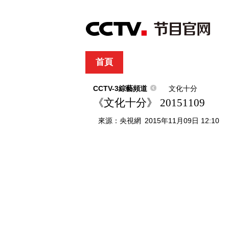
首頁
直播
節目單
綜合
新聞
財經
綜藝
中文國際
體
CCTV-3綜藝頻道
文化十分
《文化十分》 20151109
來源：
央視網
2015年11月09日 12:10