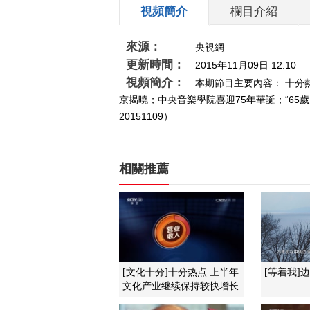
視頻簡介
欄目介紹
來源：
央視網
更新時間：
2015年11月09日 12:10
視頻簡介：
本期節目主要內容： 十分
京揭曉；中央音樂學院喜迎75年華誕；“6
20151109）
相關推薦
[文化十分]十分热点 上半年
[等着我]
文化产业继续保持较快增长