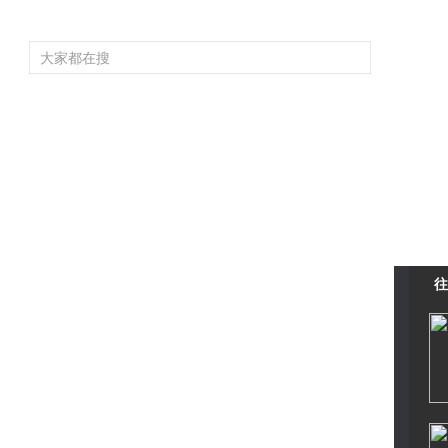
頻道大全
欄目大全
片庫
4K專區
聽
育
電影
國防軍事
電視劇
紀錄
科教
戲曲
社會與法
少
往