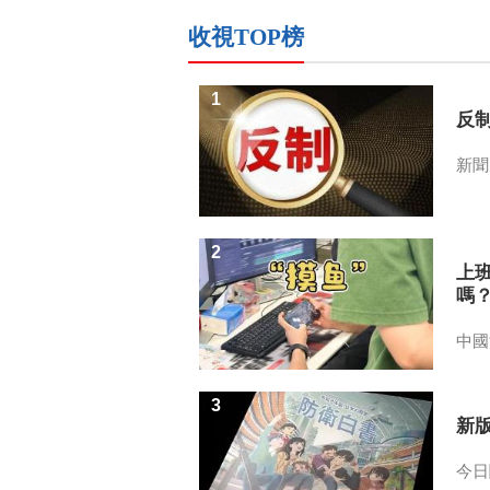
收視TOP榜
1
反
新聞
2
上
嗎
中國
3
新
今日