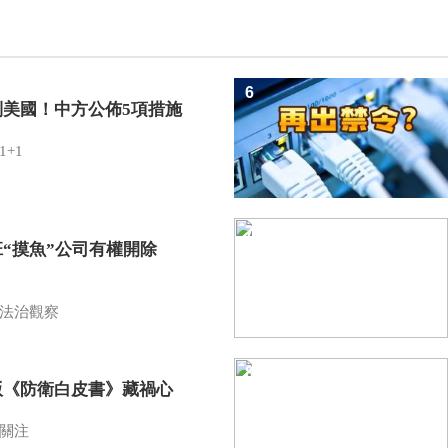
6
制美國！中方公佈5項措施
1+1
7
班“摸魚”公司有權開除
？
法治觀察
8
版《防衛白皮書》藏禍心
關注