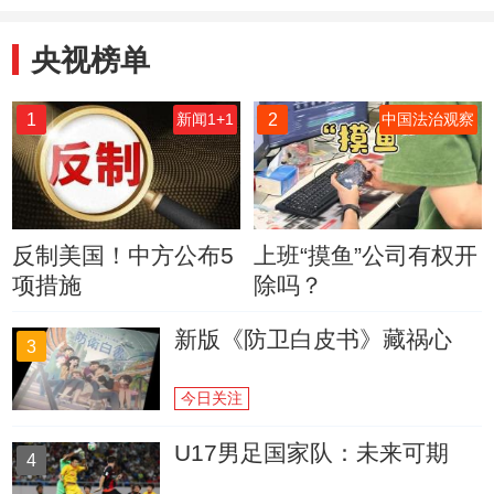
央视榜单
1
2
新闻1+1
中国法治观察
反制美国！中方公布5
上班“摸鱼”公司有权开
项措施
除吗？
新版《防卫白皮书》藏祸心
3
今日关注
U17男足国家队：未来可期
4