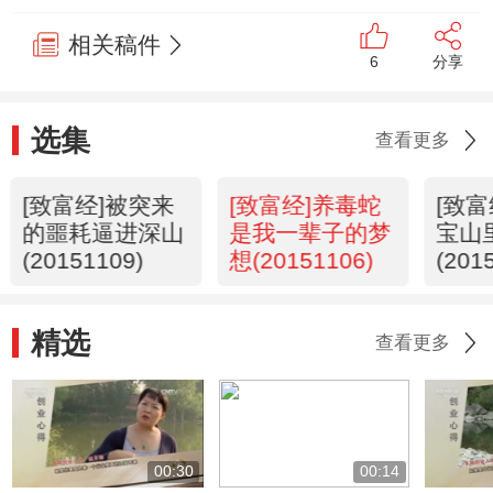
相关稿件
6
分享
选集
查看更多
[致富经]被突来
[致富经]养毒蛇
[致
的噩耗逼进深山
是我一辈子的梦
宝山
(20151109)
想(20151106)
(201
精选
查看更多
00:30
00:14