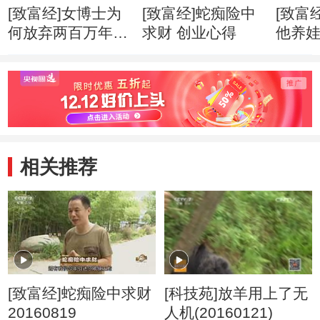
[致富经]女博士为
[致富经]蛇痴险中
[致富
何放弃两百万年薪
求财 创业心得
他养
创业心得
市赚钱
相关推荐
[致富经]蛇痴险中求财
[科技苑]放羊用上了无
20160819
人机(20160121)