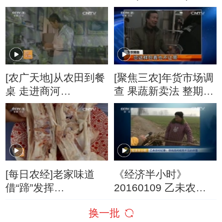
[农广天地]从农田到餐
[聚焦三农]年货市场调
桌 走进商河
查 果蔬新卖法 整期视
(20160115)
频(20160124)
[每日农经]老家味道
《经济半小时》
借“蹄”发挥
20160109 乙未农村
(20160126)
纪事：寻找田间视而
换一批
不见的财富