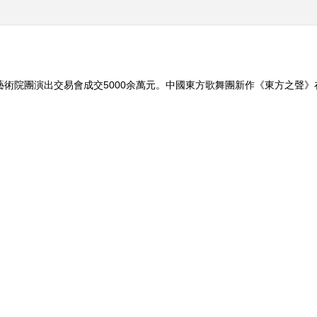
藝術院團演出交易會成交5000余萬元。中國東方歌舞團新作《東方之聲
吾先生》：類型片本土化的探索。 （《文化十分》 20151104）
]八十后的礼物
[等着我]边防生命缘
《中国诗词大会》 2
第二季