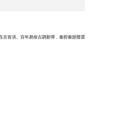
2015-10-30 12:43:02
《文化十分》 20151029
》在京首演。百年易俗古調新彈，秦腔秦韻聲震
2015-10-29 12:41:08
《文化十分》 20151028
換一組
2015-10-28 12:41:08
《文化十分》 20151026
0170131
[向幸福出发]特殊兄妹感恩
2015-10-26 12:52:02
母亲 现场征婚遭遇考验
《文化十分》 20151023