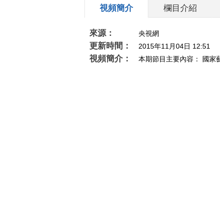
視頻簡介
欄目介紹
來源：
央視網
更新時間：
2015年11月04日 12:51
視頻簡介：
本期節目主要內容： 國家
清華。中國民間藝術精品亮相米蘭世博。《解救
相關推薦
[文化十分]十分热点 文化
[艺术人生
部：进一步加大对基层戏曲
院团的扶持力度