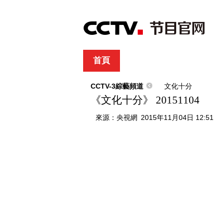
首頁
直播
節目單
綜合
新聞
財經
綜藝
中文國際
體
CCTV-3綜藝頻道
文化十分
《文化十分》 20151104
來源：
央視網
2015年11月04日 12:51