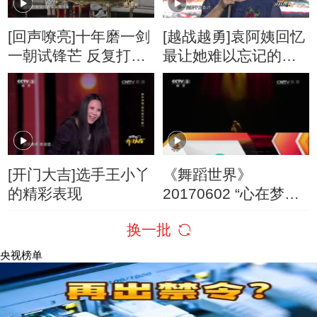
[回声嘹亮]十年磨一剑
[越战越勇]袁阿姨回忆
一朝试锋芒 反复打磨
最让她难以忘记的案
终成就经典角色
例
[开门大吉]选手王小丫
《舞蹈世界》
的精彩表现
20170602 “心在梦在
爱在家在” 哈尼族舞剧
换一批
《诺玛阿美》
央视榜单