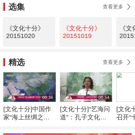
选集
查看更多
《文化十分》
《文化十分》
《文
20151020
20151019
2015
精选
查看更多
00:36
00:54
[文化十分]中国作
[文化十分]“艺海问
[文化
家“海上丝绸之
道”：孔子文化形
召开“
路”采访采风活动
象的当代传播
专家
开启