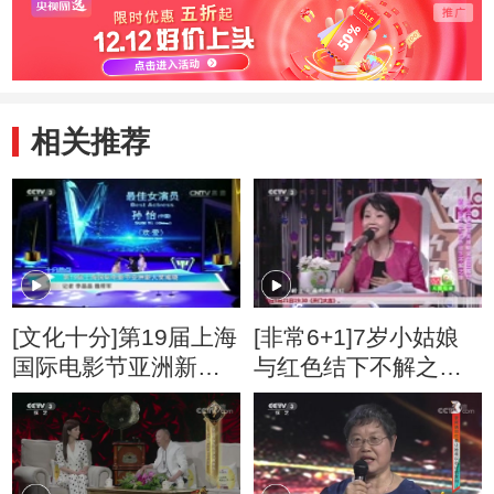
相关推荐
[文化十分]第19届上海
[非常6+1]7岁小姑娘
国际电影节亚洲新人
与红色结下不解之缘
奖揭晓
曾外公参加抗美援朝
荣立三等功