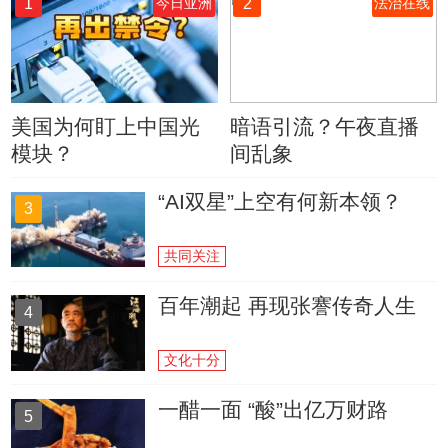
1
2
今日亚洲
法治在线
美国为何盯上中国光
暗语引流？午夜直播
模块？
间乱象
“AI双星”上空有何新本领？
3
共同关注
百年潮起 再现张謇传奇人生
4
文化十分
一醋一面 “酸”出亿万财路
5