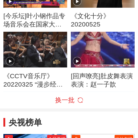
[今乐坛]叶小钢作品专
《文化十分》
场音乐会在国家大剧
20200525
院上演
《CCTV音乐厅》
[回声嘹亮]肚皮舞表演
20220325 “漫步经
表演：赵一子歆
典”系列音乐会（70）
换一批
“华韵交响”主题音乐会
（五）
央视榜单