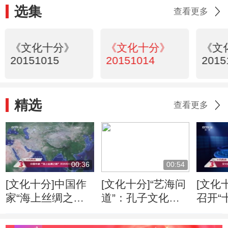
选集
查看更多
《文化十分》
《文化十分》
《文
20151015
20151014
2015
精选
查看更多
00:36
00:54
[文化十分]中国作
[文化十分]“艺海问
[文化
家“海上丝绸之
道”：孔子文化形
召开“
路”采访采风活动
象的当代传播
专家
开启