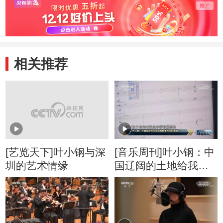
相关推荐
[艺览天下]叶小钢与深
[音乐周刊]叶小钢：中
圳的艺术情缘
国辽阔的土地给我探
索未来的勇气