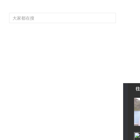
頻道大全
欄目大全
片庫
4K專區
聽
育
電影
國防軍事
電視劇
紀錄
科教
戲曲
社會與法
少
往