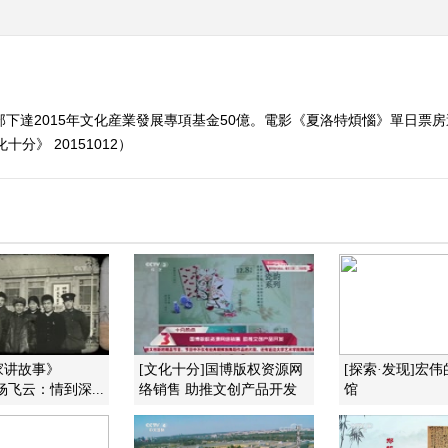
部下達2015年文化産業發展專項基金50億。電影《夏洛特煩惱》單日票房
》 20151012）
家讲故事》
[文化十分]国博版权资源网
[探索·发现]宏
7 杨飞云：情到深...
络销售 助推文创产品开发
馆