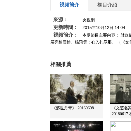
視頻簡介
欄目介紹
來源：
央視網
更新時間：
2015年10月12日 14:04
視頻簡介：
本期節目主要內容： 財政
展亮相國博。楊飛雲：心入扎尕那。 （《文化十分
相關推薦
《盛世丹青》 20160608
《文艺名
2018061