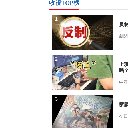
收視TOP榜
1
反
新聞
2
上
嗎
中國
3
新
今日