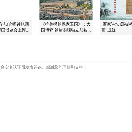
方志]这幅钟馗画
《抗美援朝保家卫国》：大
[百家讲坛]郑板
国博览会上评...
国博弈 朝鲜实现独立却被...
画”成就