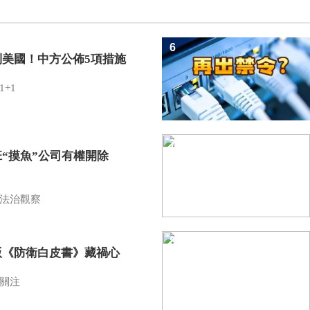
6
制美國！中方公佈5項措施
1+1
7
班“摸魚”公司有權開除
？
法治觀察
8
版《防衛白皮書》藏禍心
關注