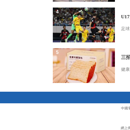
4
U1
足球
5
三
健康
中國
網上傳