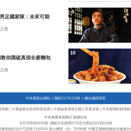
9
7男足國家隊：未來可期
之夜
10
招教你識破真假全麥麵包
之路
中央電視台網站
|
關於CCTV.COM
|
總台總經理室
電視網
|
中廣協會信息資料委員會
|
中廣協會電視文藝工作委員會
|
中央新聞紀錄電影
中央廣播電視總台 版權所有
京ICP證060535號
網絡文化經營許可證文網文[2010]024號
播視聽節目許可證號 0102004 新出網證（京）字098號
中國互聯網視聽節目服務自