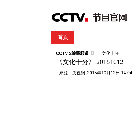
首頁
直播
節目單
綜合
新聞
財經
綜藝
中文國際
體
CCTV-3綜藝頻道
文化十分
《文化十分》 20151012
來源：
央視網
2015年10月12日 14:04