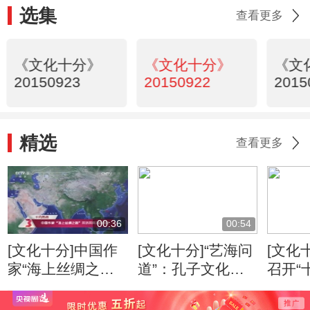
选集
查看更多
《文化十分》
《文化十分》
《文
20150923
20150922
2015
精选
查看更多
00:36
00:54
[文化十分]中国作
[文化十分]“艺海问
[文化
家“海上丝绸之
道”：孔子文化形
召开“
路”采访采风活动
象的当代传播
专家
开启