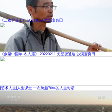
《三农群英汇》 20211024 荒漠变良田
《乡聚中国年-农人篇》 20220211 戈壁变通途 沙漠变良田
[艺术人生]人生课堂 一次跨越76年的人生对话