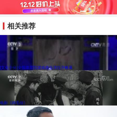
相关推荐
[文化十分]全国基层院团戏曲会演拉开帷幕
电影《鸡毛信》