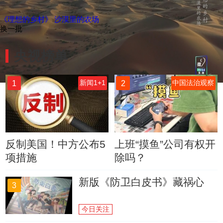
《理想的乡村》 沙漠里的农场
换一批
央视榜单
1
2
新闻1+1
中国法治观察
反制美国！中方公布5
上班“摸鱼”公司有权开
项措施
除吗？
新版《防卫白皮书》藏祸心
3
今日关注