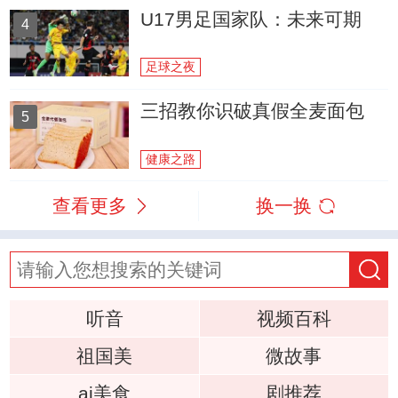
U17男足国家队：未来可期
4
足球之夜
三招教你识破真假全麦面包
5
健康之路
查看更多
换一换
听音
视频百科
祖国美
微故事
ai美食
剧推荐