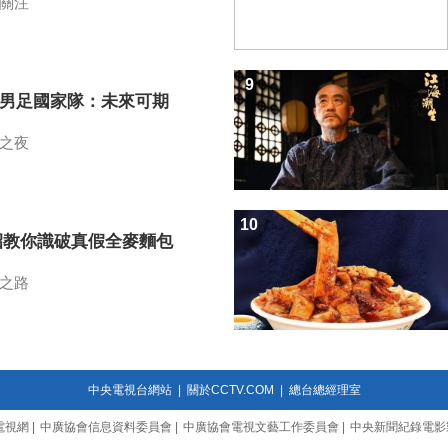
關注
9
7男足國家隊：未來可期
之夜
10
招教你識破真假全麥麵包
之路
中央電視台網站
|
關於CCTV.COM
|
總台總經理室
電視網
|
中廣協會信息資料委員會
|
中廣協會電視文藝工作委員會
|
中央新聞紀錄電影