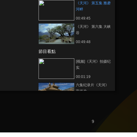
《天河》 第五集 雅砻
河畔
00:49:45
《天河》 第六集 大峡
谷
00:49:48
節目看點
[视频]《天河》拍摄纪
实
00:01:19
六集纪录片《天河》
宣传片
00:04:26
[天河]第一集 源 山之
巅 水之源
9
00:01:33
[天河]第一集 源 海拔