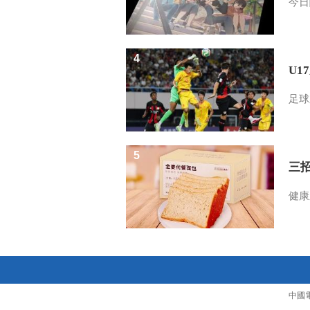
今日
4
U1
足球
5
三
健康
中國