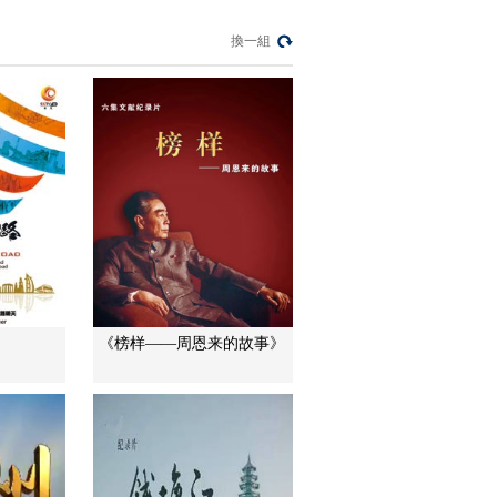
5200米的牧场
00:01:00
換一組
[天河]第一集 源 放
牧、保护草场
00:00:39
[天河]第一集 源 与野
生藏羚羊和睦相处
00:00:18
[天河]第一集 源 洄游
江河源头
00:00:42
[天河]第一集 源 高原
《榜样——周恩来的故事》
文化发祥地
00:00:31
[天河]第一集 源 神山
圣湖
00:00:22
[天河]第一集 源 雄浑