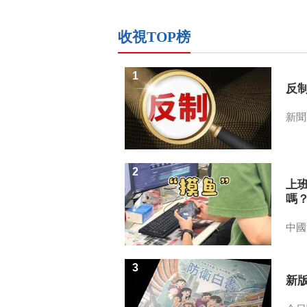
收視TOP榜
1
反
新聞
2
上
嗎
中國
3
新