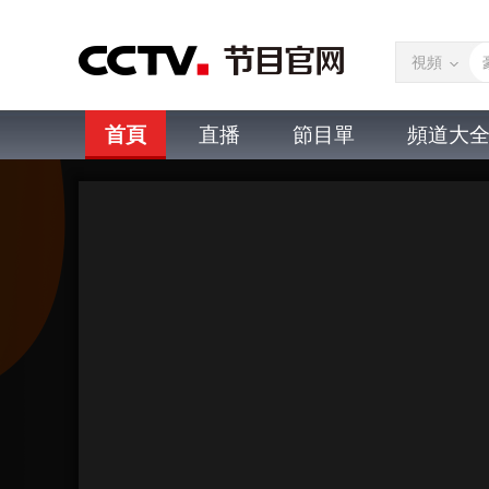
視頻
首頁
直播
節目單
頻道大