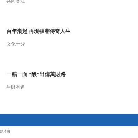
共同關注
[天河]第一集 源 科迦
萱舞
00:02:16
百年潮起 再現張謇傳奇人生
[天河]第一集 源 延续
文化十分
00:00:29
[天河]第一集 源 夏季
转场
00:00:24
一醋一面 “酸”出億萬財路
[天河]第一集 源 海拔
4600米的小学
生財有道
00:00:20
[天河]第一集 源 冬季
牧场
00:00:19
[天河]第一集 源 传统
製片廠
与现代