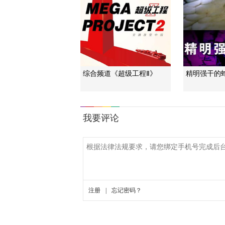
综合频道《超级工程Ⅱ》
精明强干的