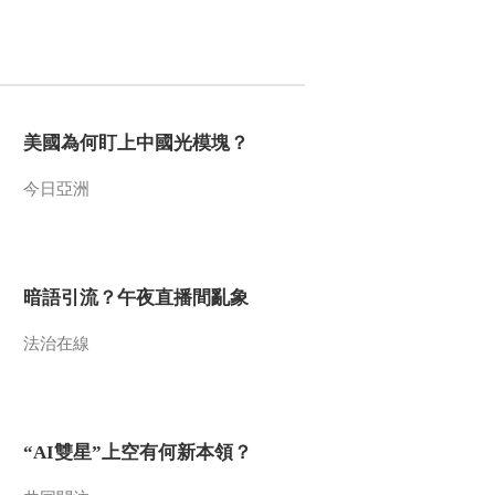
[天河]第一集 源 1800
年前的丝绸碎片
00:00:31
[天河]第一集 源 矢志
不渝
美國為何盯上中國光模塊？
00:00:40
[天河]第一集 源 历史
今日亞洲
的印迹
00:00:34
[天河]第一集 源 女孩
在楼顶
暗語引流？午夜直播間亂象
00:00:32
法治在線
[天河]第一集 源 神圣
的成年礼
00:00:50
[天河]第一集 源 传承
“AI雙星”上空有何新本領？
00:00:39