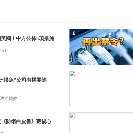
6
制美國！中方公佈5項措施
1+1
7
班“摸魚”公司有權開除
？
法治觀察
8
版《防衛白皮書》藏禍心