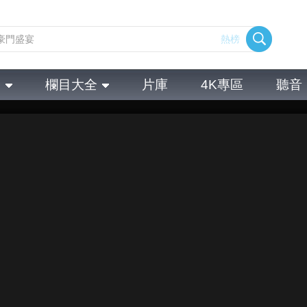
熱榜
全
欄目大全
片庫
4K專區
聽音