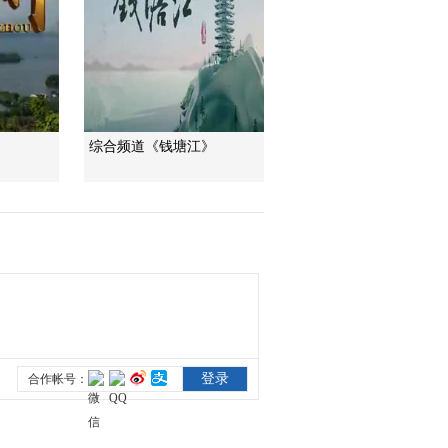
大美
00:00:49
[天河]第一集 源 消失
的古老文明
00:00:47
综合频道《钱塘江》
[天河]第一集 源 寻
找“穹窿银城”
00:00:21
[天河]第一集 源 卡尔
东考古遗址
00:00:14
[天河]第一集 源 象雄
文明
00:01:00
[天河]第一集 源 抚今
追昔
00:00:54