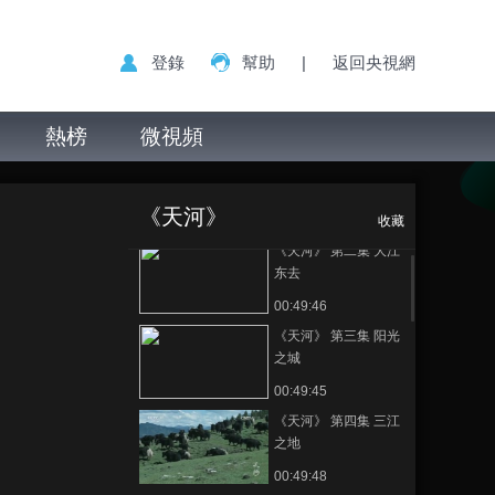
登錄
幫助
|
返回央視網
熱榜
微視頻
《天河》 第一集 源
《天河》 第五集
正在播放
雅砻河畔
《天河》
00:49:49
收藏
《天河》 第二集 大江
东去
00:49:46
《天河》 第三集 阳光
之城
00:49:45
《天河》 第四集 三江
之地
00:49:48