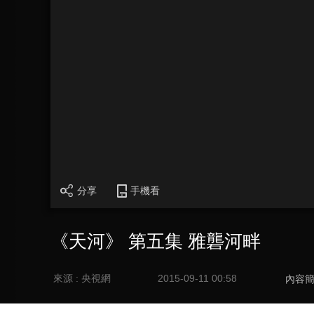
分享
手機看
《天河》 第五集 雅礱河畔
來源 : 央視網
2015-09-11 00:58
內容