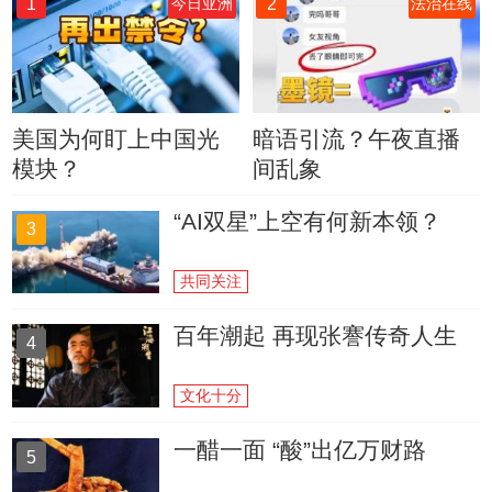
1
2
今日亚洲
法治在线
美国为何盯上中国光
暗语引流？午夜直播
模块？
间乱象
“AI双星”上空有何新本领？
3
共同关注
百年潮起 再现张謇传奇人生
4
文化十分
一醋一面 “酸”出亿万财路
5