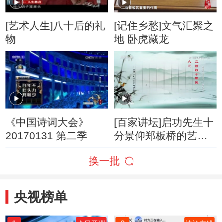
[艺术人生]八十后的礼
[记住乡愁]文气汇聚之
物
地 卧虎藏龙
《中国诗词大会》
[百家讲坛]启功先生十
20170131 第二季
分景仰郑板桥的艺术
和人品
换一批
央视榜单