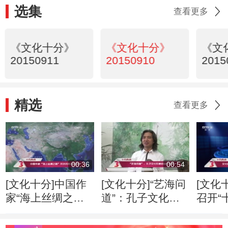
选集
查看更多
《文化十分》
《文化十分》
《文
20150911
20150910
2015
精选
查看更多
00:36
00:54
[文化十分]中国作
[文化十分]“艺海问
[文化
家“海上丝绸之
道”：孔子文化形
召开“
路”采访采风活动
象的当代传播
专家
开启