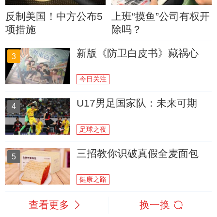
反制美国！中方公布5
上班“摸鱼”公司有权开
项措施
除吗？
新版《防卫白皮书》藏祸心
3
今日关注
U17男足国家队：未来可期
4
足球之夜
三招教你识破真假全麦面包
5
健康之路
查看更多
换一换