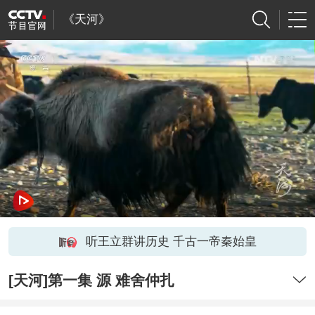
《天河》
听王立群讲历史 千古一帝秦始皇
[天河]第一集 源 难舍仲扎