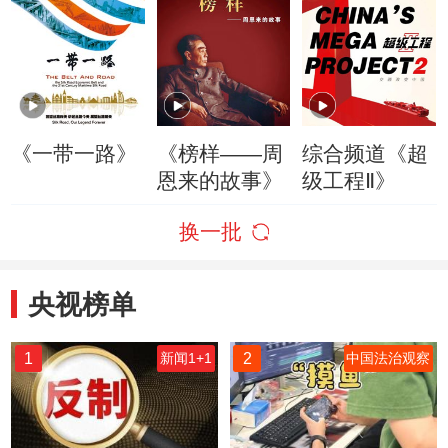
《一带一路》
《榜样——周
综合频道《超
恩来的故事》
级工程Ⅱ》
换一批
央视榜单
1
2
新闻1+1
中国法治观察