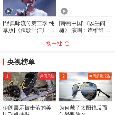
[经典咏流传第三季 纯
[诗画中国]《以墨问
享版]《踏歌千江》 演
梅》 演唱：谭维维 表
唱：谭维维
演：曹磊
换一批
央视榜单
1
2
共同关注
每周质量报告
伊朗展示被击落的美
为何戴了太阳镜反而
以飞机残骸
头晕眼胀？