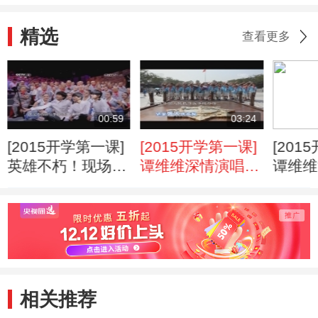
精选
查看更多
00:59
03:24
[2015开学第一课]
[2015开学第一课]
[201
英雄不朽！现场向
谭维维深情演唱
谭维维
抗战英雄致敬！
《我的祖国》感动
《我的
全场
全场
相关推荐