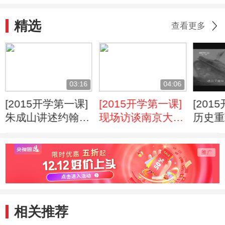
精选
查看更多
03:16
04:06
[2015开学第一课]
[2015开学第一课]
[201
朱成山讲述约翰·
现场访谈南京大屠
历史重
拉贝的故事
杀幸存者夏淑琴
屠杀
相关推荐