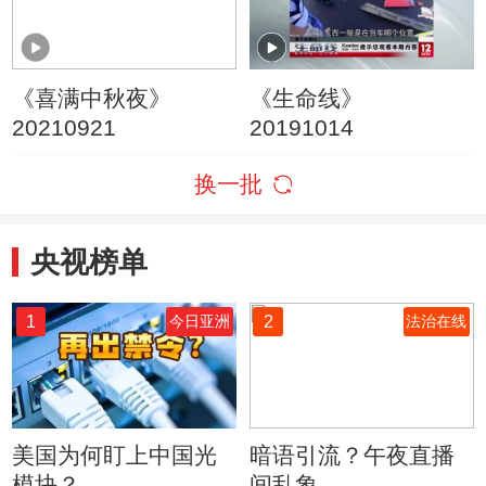
世界”
《喜满中秋夜》
《生命线》
20210921
20191014
换一批
央视榜单
1
2
今日亚洲
法治在线
美国为何盯上中国光
暗语引流？午夜直播
模块？
间乱象