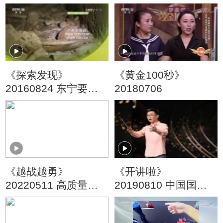
《探索发现》
《黄金100秒》
20160824 东宁要塞
20180706
（一）
《越战越勇》
《开讲啦》
20220511 高质量陪
20190810 中国国家
伴
交响乐团首席指挥李
心草: 指挥家的“魔法