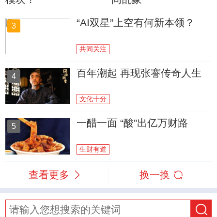
“AI双星”上空有何新本领？
3
共同关注
百年潮起 再现张謇传奇人生
4
文化十分
一醋一面 “酸”出亿万财路
5
生财有道
查看更多
换一换