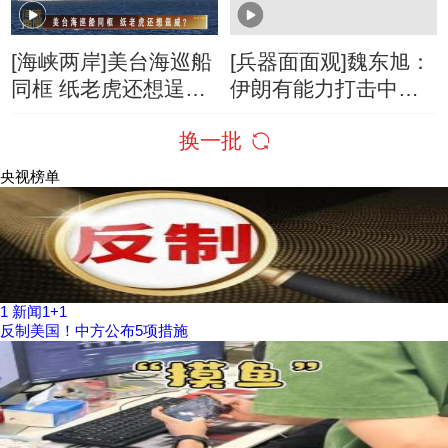
[海峡两岸]美台海巡船
[兵器面面观]魏东旭：
同框 纸老虎还想逞
伊朗有能力打击中东
威？
美军F-35部署基地
换一批
央视榜单
1
新闻1+1
反制美国！中方公布5项措施