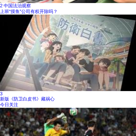
2
中国法治观察
上班“摸鱼”公司有权开除吗？
3
新版《防卫白皮书》藏祸心
今日关注