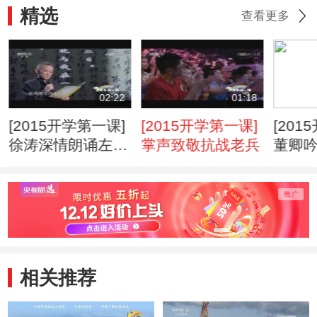
精选
查看更多
02:22
01:18
[2015开学第一课]
[2015开学第一课]
[201
徐涛深情朗诵左权
掌声致敬抗战老兵
董卿
家书
给儿
相关推荐