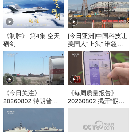
《制胜》 第4集 空天
[今日亚洲]中国科技让
砺剑
美国人“上头” 谁急
了？
《今日关注》
《每周质量报告》
20260802 特朗普叫
20260802 揭开“假洋
停“最大规模”打击 伊
牌”的真面目
朗称摧毁美军F-35战
机