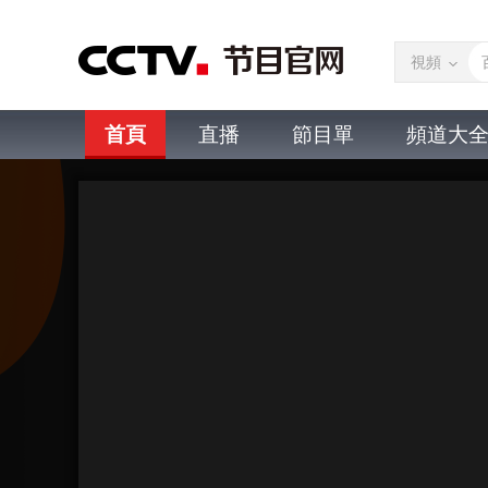
視頻
首頁
直播
節目單
頻道大