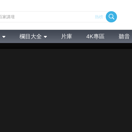
熱榜
全
欄目大全
片庫
4K專區
聽音