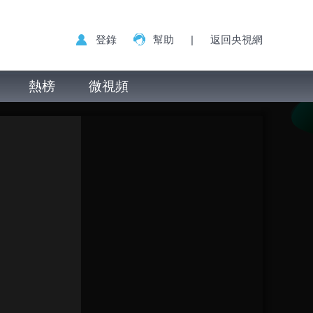
登錄
幫助
|
返回央視網
熱榜
微視頻