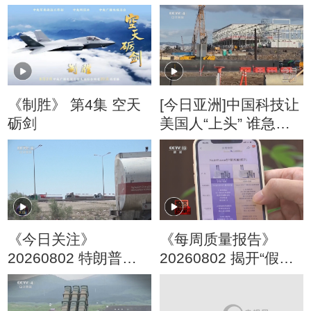
《制胜》 第4集 空天
[今日亚洲]中国科技让
砺剑
美国人“上头” 谁急
了？
《今日关注》
《每周质量报告》
20260802 特朗普叫
20260802 揭开“假洋
停“最大规模”打击 伊
牌”的真面目
朗称摧毁美军F-35战