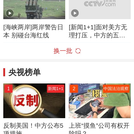
机
[海峡两岸]两岸警告日
[新闻1+1]面对美方无
本 别碰台海红线
理打压，中方的五项
反制！
换一批
央视榜单
1
2
新闻1+1
中国法治观察
反制美国！中方公布5
上班“摸鱼”公司有权开
项措施
除吗？