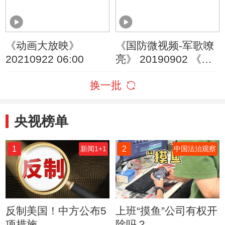
《动画大放映》
《国防微视频-军歌嘹
20210922 06:00
亮》 20190902 《新
型陆军向前进》
换一批
央视榜单
1
2
新闻1+1
中国法治观察
反制美国！中方公布5
上班“摸鱼”公司有权开
项措施
除吗？