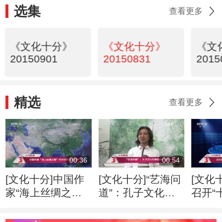
选集
查看更多
《文化十分》
《文化十分》
《文
20150901
20150831
2015
精选
查看更多
00:36
00:54
[文化十分]中国作
[文化十分]“艺海问
[文化
家“海上丝绸之
道”：孔子文化形
召开“
路”采访采风活动
象的当代传播
专家
开启