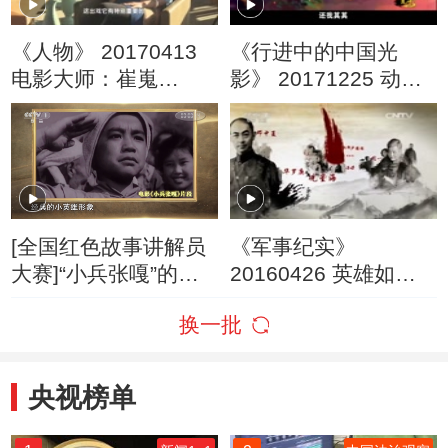
《人物》 20170413
《行进中的中国光
电影大师：崔嵬
影》 20171225 动画
（上）
篇
[全国红色故事讲解员
《军事纪实》
大赛]“小兵张嘎”的原
20160426 英雄如山
型——原雁翎队队长
第一集 魂脉（下）
换一批
赵波身上的“嘎事”
央视榜单