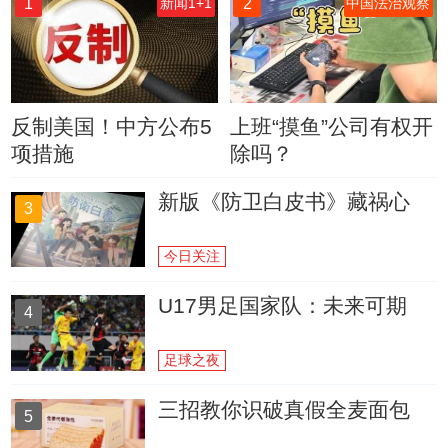
1
2
新闻1+1
中国法治观察
反制美国！中方公布5
上班“摸鱼”公司有权开
项措施
除吗？
新版《防卫白皮书》藏祸心
3
今日关注
U17男足国家队：未来可期
4
足球之夜
三招教你识破真假全麦面包
5