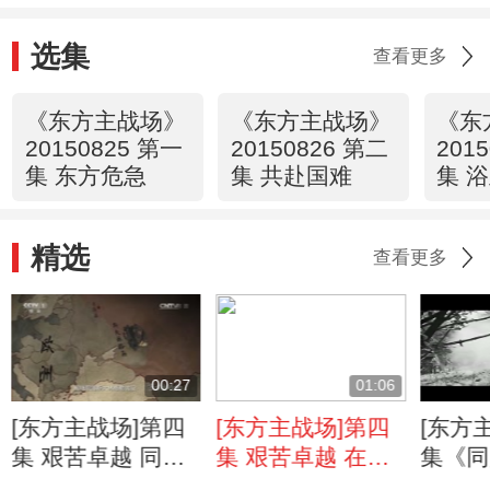
选集
查看更多
《东方主战场》
《东方主战场》
《东
20150825 第一
20150826 第二
201
集 东方危急
集 共赴国难
集 
精选
查看更多
00:27
01:06
[东方主战场]第四
[东方主战场]第四
[东方
集 艰苦卓越 同盟
集 艰苦卓越 在一
集《同
国屡战屡胜扭转世
切可以战斗的地方
集宣传