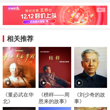
界战局
和日军搏斗
相关推荐
《董必武在华
《榜样——周
《刘少奇的故
北》
恩来的故事》
事》