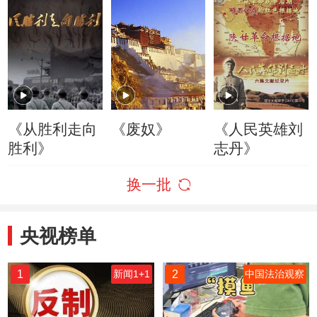
《从胜利走向
《废奴》
《人民英雄刘
胜利》
志丹》
换一批
央视榜单
1
2
新闻1+1
中国法治观察