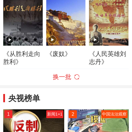
《从胜利走向
《废奴》
《人民英雄刘
胜利》
志丹》
换一批
央视榜单
1
2
新闻1+1
中国法治观察