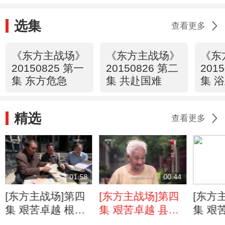
选集
查看更多
《东方主战场》
《东方主战场》
《东
20150825 第一
20150826 第二
201
集 东方危急
集 共赴国难
集 
精选
查看更多
01:58
00:44
[东方主战场]第四
[东方主战场]第四
[东方
集 艰苦卓越 根据
集 艰苦卓越 县
集 艰
地遗址遗迹诉说抗
长：我不是大老爷
军老兵