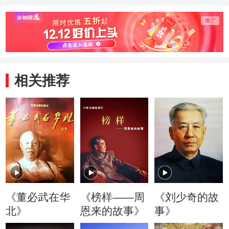
日的苦难与辉煌
我是人民的仆人
酷“扫
艰苦
相关推荐
《董必武在华
《榜样——周
《刘少奇的故
北》
恩来的故事》
事》