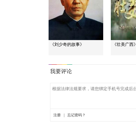
《刘少奇的故事》
《壮美广西