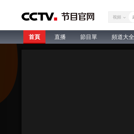
視頻
首頁
直播
節目單
頻道大