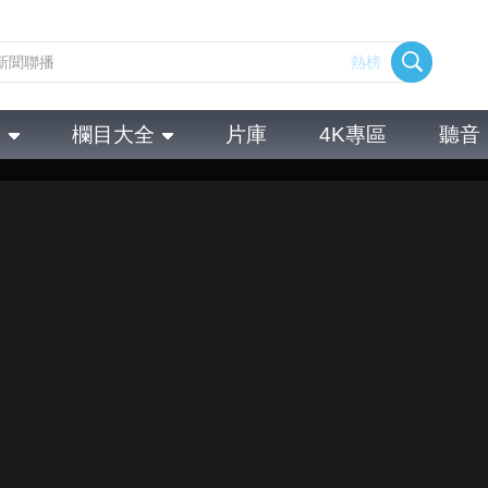
熱榜
全
欄目大全
片庫
4K專區
聽音