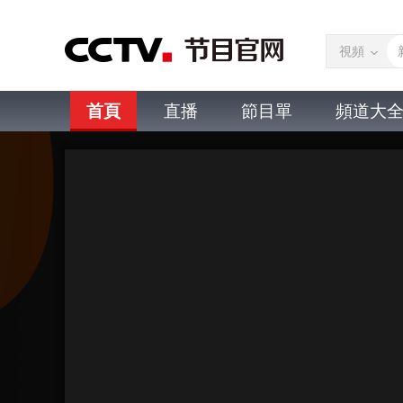
視頻
首頁
直播
節目單
頻道大