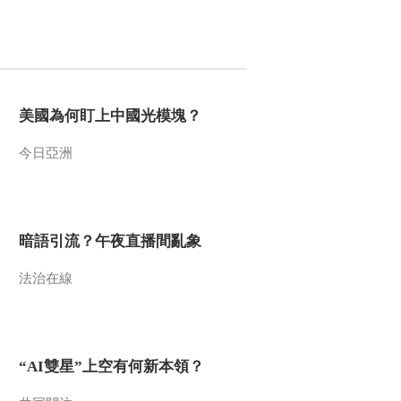
00:00:25
努力和牺牲
[东方主战场]德意日三
个法西斯国家纷纷开
始侵略扩张
00:00:44
[东方主战场]西安事变
和平解决成为中国从
美國為何盯上中國光模塊？
长期内战走向全民族
00:01:19
抗日战争的转折点
今日亞洲
[东方主战场]蒋介石逼
迫西北军“剿共”导致西
安事变爆发
00:00:47
[东方主战场]抗日民族
暗語引流？午夜直播間亂象
统一战线政策得到全
国人民的拥护
法治在線
00:01:23
[东方主战场]埃德加·斯
诺：中共正努力在中
国建立民族统一联合
00:01:02
阵线
“AI雙星”上空有何新本領？
[东方主战场]瓦窑堡会
议确立了中共抗日民