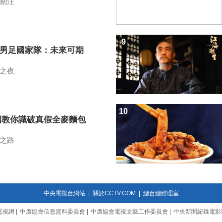
關注
9
7男足國家隊：未來可期
之夜
10
招教你識破真假全麥麵包
之路
中央電視台網站
|
關於CCTV.COM
|
總台總經理室
電視網
|
中廣協會信息資料委員會
|
中廣協會電視文藝工作委員會
|
中央新聞紀錄電影