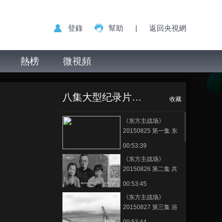
登錄
幫助
|
返回央視網
熱榜
微視頻
八集大型纪录片《东方主战场》
收藏
《东方主战场》
20150825 第一集 东
方危急
00:53:39
《东方主战场》
20150826 第二集 共
赴国难
00:53:45
《东方主战场》
20150827 第三集 浴
血坚持