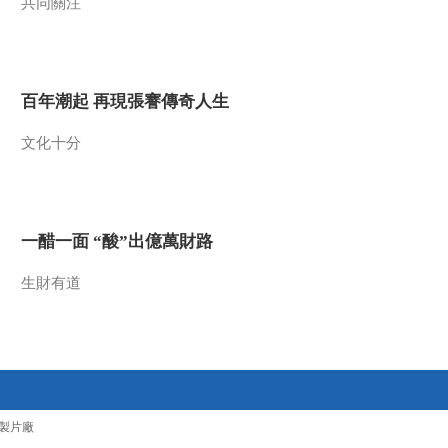
共同關注
族统一战线的基本政
00:00:37
策
[东方主战场]“一二
九”运动准备了抗战的
思想、人心和干部
00:00:46
百年潮起 再現張謇傳奇人生
[东方主战场]中国共产
党呼吁全民族抗战
文化十分
00:00:20
[东方主战场]毛泽东：
陕北是红军长征的落
脚点 是抗日战争的出
一醋一面 “酸”出億萬財路
00:01:07
发点
[东方主战场]方志敏：
生財有道
决不能让伟大的中
国，灭亡于帝国主义
00:01:09
之手！
[东方主战场]德、意、
日法西斯集团轴心国
形成
00:01:29
製片廠
[东方主战场]德、意法