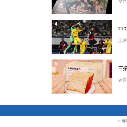
今日
4
U1
足球
5
三
健康
中國