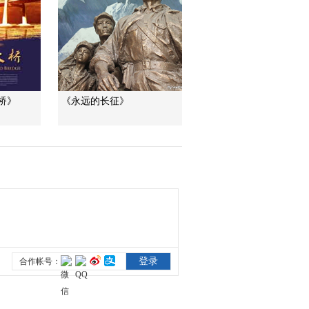
[东方主战场]第一集
《东方危急》宣传片
00:00:34
[东方主战场]第一集 东
方危急 日本法西斯的
野心
00:03:30
桥》
《永远的长征》
[东方主战场]第一集 东
方危急 九一八事变
00:06:03
[东方主战场]第一集 东
方危急 淞沪会战
00:03:41
[东方主战场]中国共产
党倡导的抗日民族统
一战线使中华民族团
00:00:54
结在一起
[东方主战场]英美都承
认中国人民在抵御日
本侵略者中所作出的