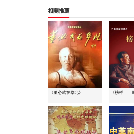
相關推薦
《董必武在华北》
《榜样——