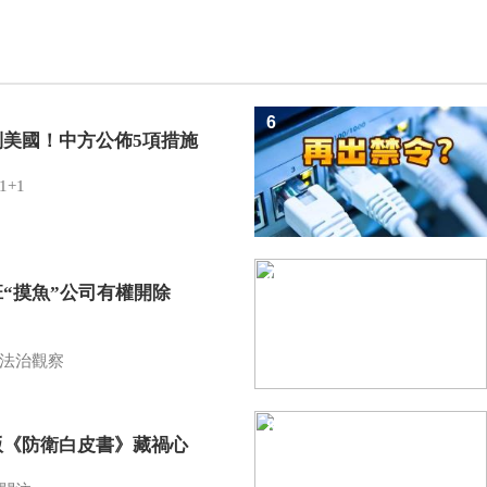
6
制美國！中方公佈5項措施
1+1
7
班“摸魚”公司有權開除
？
法治觀察
8
版《防衛白皮書》藏禍心