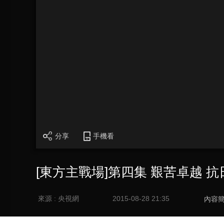
分享
手機看
[東方主戰場]第四集 艱苦卓越
來源 : 央視網
2015-08-28 21:35
內容