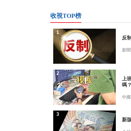
收視TOP榜
1
反
新聞
2
上
嗎
中國
3
新