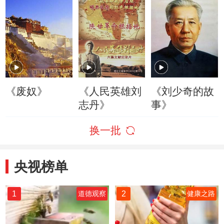
《废奴》
《人民英雄刘
《刘少奇的故
志丹》
事》
换一批
央视榜单
1
2
道德观察
健康之路