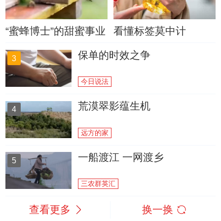
“蜜蜂博士”的甜蜜事业
看懂标签莫中计
保单的时效之争
3
今日说法
荒漠翠影蕴生机
4
远方的家
一船渡江 一网渡乡
5
三农群英汇
查看更多
换一换