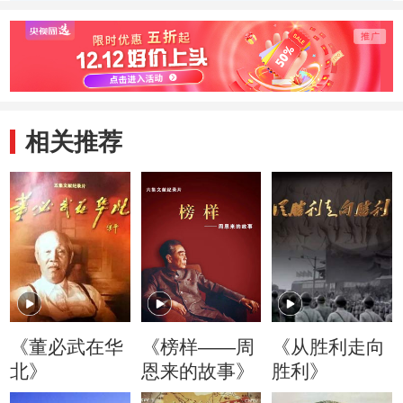
斗争就没活路
二的作战形式
相关推荐
《董必武在华
《榜样——周
《从胜利走向
北》
恩来的故事》
胜利》