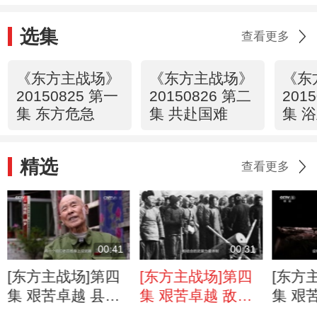
选集
查看更多
《东方主战场》
《东方主战场》
《东
20150825 第一
20150826 第二
201
集 东方危急
集 共赴国难
集 
精选
查看更多
00:41
00:31
[东方主战场]第四
[东方主战场]第四
[东方
集 艰苦卓越 县委
集 艰苦卓越 敌后
集 艰
书记动员群众 不
军民创造了独一无
的地道