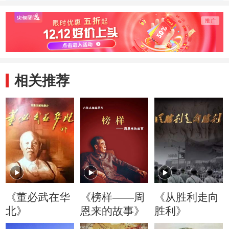
怀坚守抗敌一线
过难关
争是共
制胜的
相关推荐
《董必武在华
《榜样——周
《从胜利走向
北》
恩来的故事》
胜利》