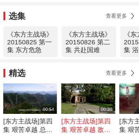
选集
查看更多
《东方主战场》
《东方主战场》
《东
20150825 第一
20150826 第二
201
集 东方危急
集 共赴国难
集 
精选
查看更多
00:54
00:20
[东方主战场]第四
[东方主战场]第四
[东方
集 艰苦卓越 总部
集 艰苦卓越 敌后
集 艰
迁移60多次 彭德
军民：咬紧牙关渡
军老战