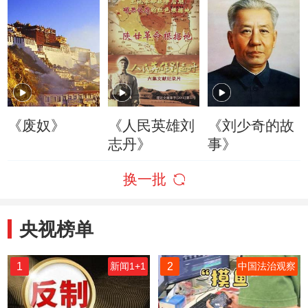
《废奴》
《人民英雄刘
《刘少奇的故
志丹》
事》
换一批
央视榜单
1
2
新闻1+1
中国法治观察