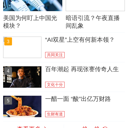
美国为何盯上中国光
暗语引流？午夜直播
模块？
间乱象
“AI双星”上空有何新本领？
3
共同关注
百年潮起 再现张謇传奇人生
4
文化十分
一醋一面 “酸”出亿万财路
5
生财有道