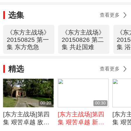
选集
查看更多
《东方主战场》
《东方主战场》
《东
20150825 第一
20150826 第二
201
集 东方危急
集 共赴国难
集 
精选
查看更多
00:20
00:30
[东方主战场]第四
[东方主战场]第四
[东方
集 艰苦卓越 敌后
集 艰苦卓越 新四
集 艰
军民：咬紧牙关渡
军老战士：人民战
军总部