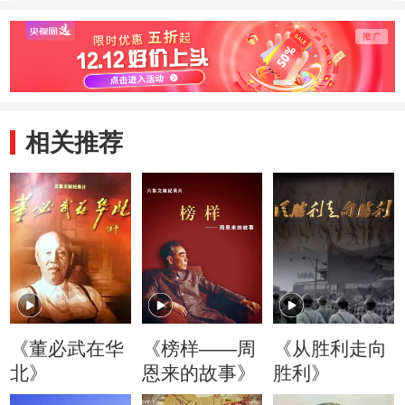
过难关
争是共产党人克敌
左权将
制胜的法宝
牲
相关推荐
《董必武在华
《榜样——周
《从胜利走向
北》
恩来的故事》
胜利》