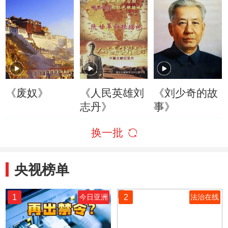
《废奴》
《人民英雄刘
《刘少奇的故
志丹》
事》
换一批
央视榜单
1
2
今日亚洲
法治在线